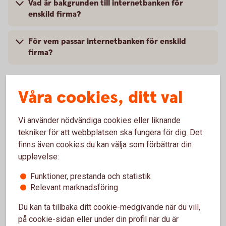
Vad är bakgrunden till internetbanken för
enskild firma?
För vem passar internetbanken för enskild
firma?
Våra cookies, ditt val
Fler frågor och svar om internetbanken enskild
firma
Vi använder nödvändiga cookies eller liknande
tekniker för att webbplatsen ska fungera för dig. Det
finns även cookies du kan välja som förbättrar din
upplevelse:
Internetbanken för enskild
Funktioner, prestanda och statistik
firma
Relevant marknadsföring
Ring 0581-880 00 och skaffa internetbanken
Du kan ta tillbaka ditt cookie-medgivande när du vill,
firma
på cookie-sidan eller under din profil när du är