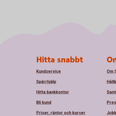
Sidfot
Hitta snabbt
Om
Kundservice
Om S
Spärrhjälp
Håll
Hitta bankkontor
Sam
Bli kund
Pre
Priser, räntor och kurser
Jobb