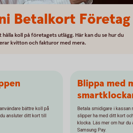
ni Betalkort Företag
 hålla koll på företagets utlägg. Här kan du se hur du
terar kvitton och fakturor med mera.
appen
Blippa med m
smartklocka
nvändare bättre koll på
Betala smidigare i kassa
u ansluter ditt kort till
slipper ha med ditt kort och
klocka. Läs mer om hur du an
Samsung Pay.