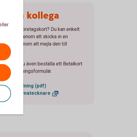
till en kollega
eller
taget ett företagskort? Du kan enkelt
atecknare genom att skicka in en
st eller genom att mejla den till
rd.
com
.
? Då kan du även beställa ett Betalkort
cards ansökningsformulär.
läggsbeställning (pdf)
om ensam
firmatecknare