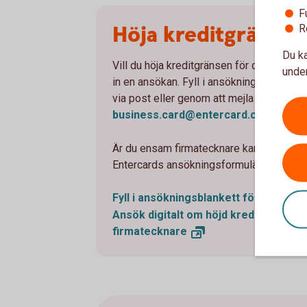
F
Höja kreditgräns
R
Du ka
Vill du höja kreditgränsen för ditt kort g
under
in en ansökan. Fyll i ansökningsblankett
via post eller genom att mejla den till
business.card@entercard.
com
.
Är du ensam firmatecknare kan du även 
Entercards ansökningsformulär.
Fyll i ansökningsblankett för höjd kr
Ansök digitalt om höjd kreditgräns 
firmatecknare