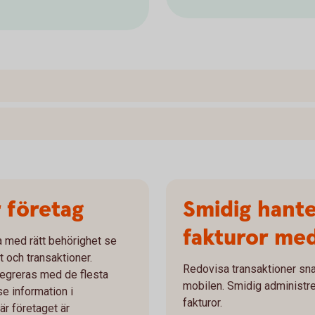
 företag
Smidig hante
fakturor me
a med rätt behörighet se
 och transaktioner.
Redovisa transaktioner snab
tegreras med de flesta
mobilen. Smidig administre
se information i
fakturor.
är företaget är