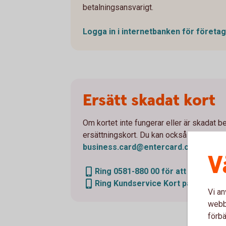
betalningsansvarigt.
Logga in i internetbanken för
företag
Ersätt skadat kort
Om kortet inte fungerar eller är skadat be
ersättningskort. Du kan också ringa eller
business.card@entercard.
com
.
V
Ring 0581-880 00 för att ersätta k
Ring Kundservice Kort på 08-737 1
Vi an
webbp
förbä