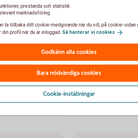
unktioner, prestanda och statistik
Beställ kort 
elevant marknadsföring
n ta tillbaka ditt cookie-medgivande när du vill, på cookie-sidan 
ör du det genom att skicka
Behöver en kollega på före
 din profil när du är inloggad.
Så hanterar vi
cookies
.
en nedan och skicka in den
beställa det om du är firm
beställningsblankett via po
Godkänn alla cookies
business.card@enterca
Är du ensam firmatecknare
ansöka digitalt genom
Företag digitalt via Enter
Bara nödvändiga cookies
Fyll i blankett för til
editgräns
(pdf)
Cookie-inställningar
Beställ kort digitalt s
som ensam