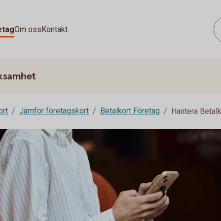
etag
Om oss
Kontakt
rksamhet
ort
Jämför företagskort
Betalkort Företag
Hantera Betalk