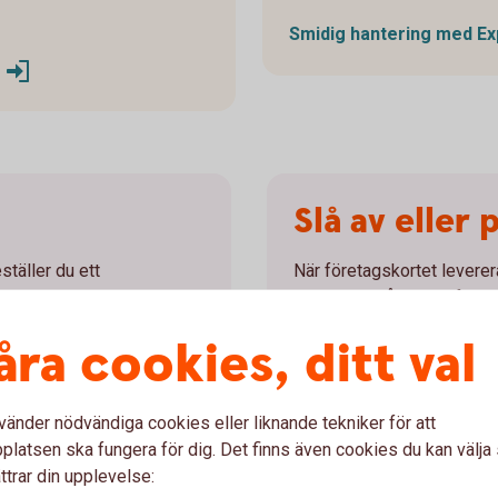
Smidig hantering med
Ex
Slå av eller
ställer du ett
När företagskortet leverer
 mejla
när du vill slå av den funkt
nedan så hjälper vi dig.
åra cookies, ditt val
Fyll i blankett för at
ort
2 00
vänder nödvändiga cookies eller liknande tekniker för att
latsen ska fungera för dig. Det finns även cookies du kan välj
ttrar din upplevelse: