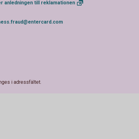
r anledningen till
reklamationen
ness.fraud@entercard.com
nges i adressfältet.