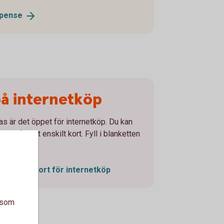
pense
 på internetköp
as är det öppet för internetköp. Du kan
ionen för ett enskilt kort. Fyll i blanketten
t slå av/på kort för internetköp
a som