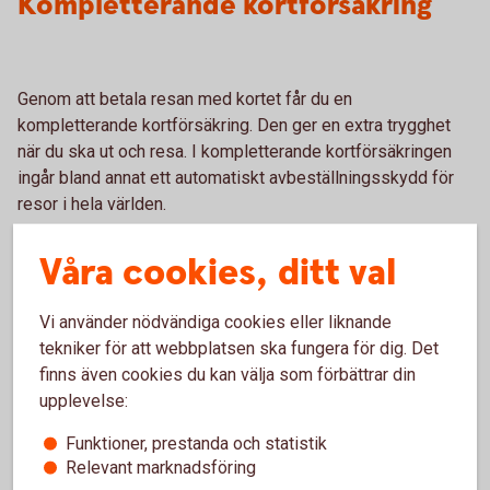
Kompletterande kortförsäkring
Genom att betala resan med kortet får du en
kompletterande kortförsäkring. Den ger en extra trygghet
när du ska ut och resa. I kompletterande kortförsäkringen
ingår bland annat ett automatiskt avbeställningsskydd för
resor i hela världen.
Försäkringen ingår i bankkort Business samt Betalkort
Våra cookies, ditt val
Företag och skyddar dig om du betalar mer än hälften av
resan med ditt kort. Resan ska påbörjas i Norden och kosta
Vi använder nödvändiga cookies eller liknande
minst 1 000 kronor, exklusive skatter och avgifter.
tekniker för att webbplatsen ska fungera för dig. Det
Kompletterande
kortförsäkring
finns även cookies du kan välja som förbättrar din
upplevelse:
Funktioner, prestanda och statistik
Relevant marknadsföring