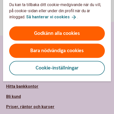
Du kan ta tillbaka ditt cookie-medgivande när du vill,
på cookie-sidan eller under din profil när du är
inloggad.
Så hanterar vi
cookies
.
Godkänn alla cookies
Bara nödvändiga cookies
Sidfot
Hitta snabbt
Kundservice
Cookie-inställningar
Spärrhjälp
Hitta bankkontor
Bli kund
Priser, räntor och kurser