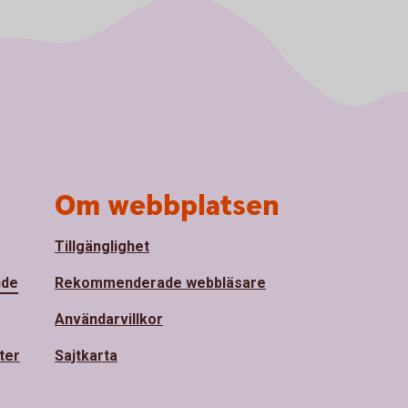
Om webbplatsen
Tillgänglighet
nde
Rekommenderade webbläsare
Användarvillkor
ter
Sajtkarta