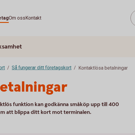
etag
Om oss
Kontakt
rksamhet
ort
Så fungerar ditt företagskort
Kontaktlösa betalningar
etalningar
aktlös funktion kan godkänna småköp upp till 400
m att blippa ditt kort mot terminalen.