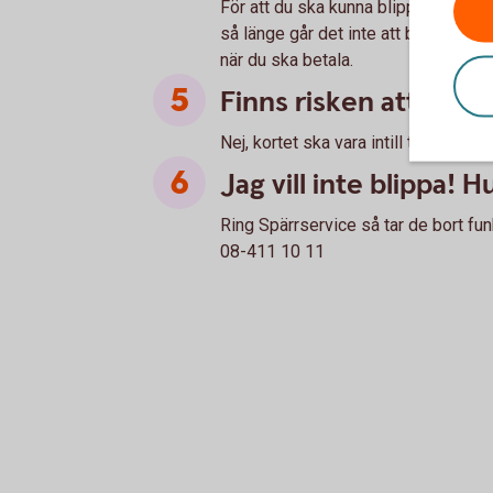
För att du ska kunna blippa ditt kor
så länge går det inte att blippa öve
när du ska betala.
Finns risken att jag b
Nej, kortet ska vara intill terminale
Jag vill inte blippa! H
Ring Spärrservice så tar de bort funk
08-411 10 11