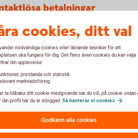
ntaktlösa betalningar
åra cookies, ditt val
n blippa med mitt kort?
t genom att det har en liten symbol likt bilden ovan på
vänder nödvändiga cookies eller liknande tekniker för att
latsen ska fungera för dig. Det finns även cookies du kan välj
 att blippa?
ttrar din upplevelse:
taktlös funktion för första gången behöver du
unktioner, prestanda och statistik
n kortterminal, det vill säga med chip och PIN-kod.
elevant marknadsföring
 ett småköp?
n ta tillbaka ditt cookie-medgivande när du vill, på cookie-sidan 
 din profil när du är inloggad.
Så hanterar vi
cookies
.
400 kr som gräns för att kunna blippa utan PIN-kod.
s att slå in din PIN-kod. Denna gräns varierar
Godkänn alla cookies
 blippa?