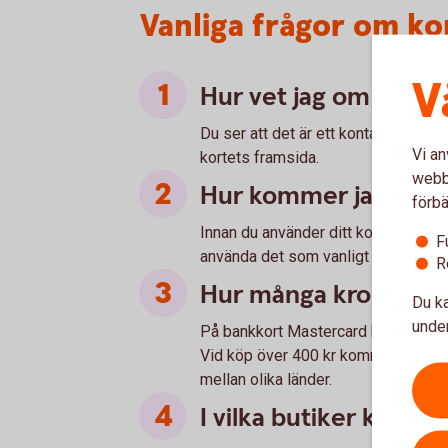
Vanliga frågor om ko
V
Hur vet jag om jag ka
Du ser att det är ett kontaktlöst kor
Vi an
kortets framsida.
webbp
Hur kommer jag igång
förbä
Innan du använder ditt kort med kon
F
använda det som vanligt en gång i e
R
Hur många kronor är
Du ka
under
På bankkort Mastercard har vi satt 
Vid köp över 400 kr kommer du ombe
mellan olika länder.
I vilka butiker kan jag