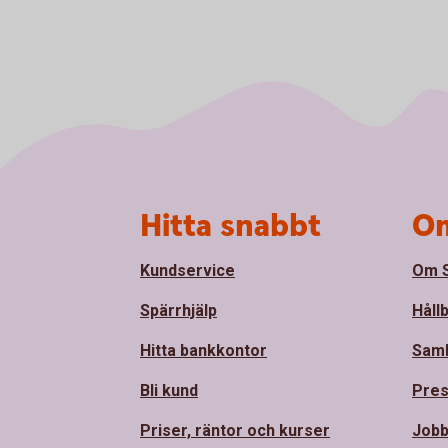
Sidfot
Hitta snabbt
Om
Kundservice
Om S
Spärrhjälp
Håll
Hitta bankkontor
Sam
Bli kund
Pre
Priser, räntor och kurser
Jobb