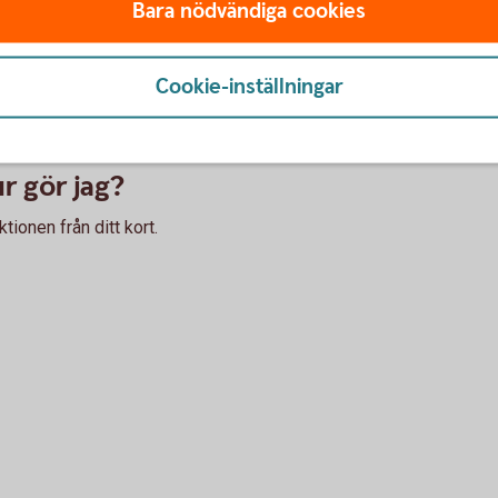
t i butik behöver terminalen stödja kontaktlösa köp. Än
Bara nödvändiga cookies
rallt. Leta efter symbolen för kontaktlösa betalningar
Cookie-inställningar
lippar av misstag om jag är nära en ter
n för att transaktionen ska gå igenom.
ur gör jag?
tionen från ditt kort.