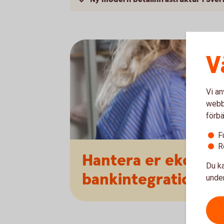
V
Vi an
webbp
förbä
F
R
Hantera er ekonom
Du ka
bankintegration.
under