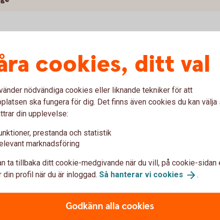
åra cookies, ditt val
vänder nödvändiga cookies eller liknande tekniker för att
latsen ska fungera för dig. Det finns även cookies du kan välj
ttrar din upplevelse:
unktioner, prestanda och statistik
elevant marknadsföring
i på ett
enkelt,
snabbt
och
säk
n ta tillbaka ditt cookie-medgivande när du vill, på cookie-sidan 
 din profil när du är inloggad.
Så hanterar vi
cookies
.
Godkänn alla cookies