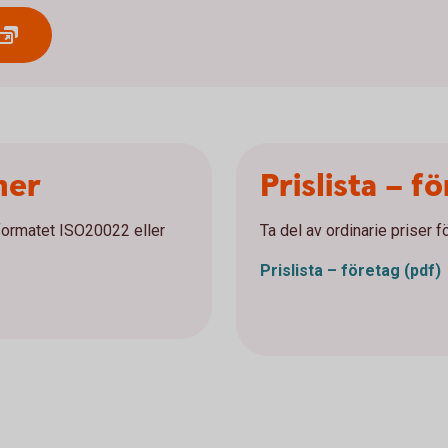
ner
Prislista – f
lformatet ISO20022 eller
Ta del av ordinarie priser f
Prislista – företag
(pdf)