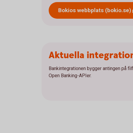
Bokios webbplats
(bokio.se)
Aktuella integratio
Bankintegrationen bygger antingen på fi
Open Banking-APIer.