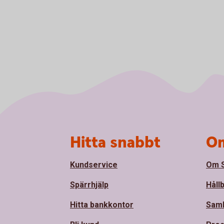
Sidfot
Hitta snabbt
Om
Kundservice
Om S
Spärrhjälp
Håll
Hitta bankkontor
Sam