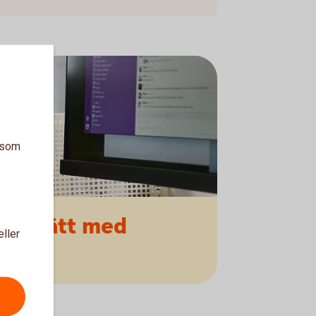
a som
ert
sätt med
eller