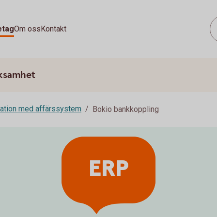
etag
Om oss
Kontakt
rksamhet
ration med affärssystem
Bokio bankkoppling
ERP