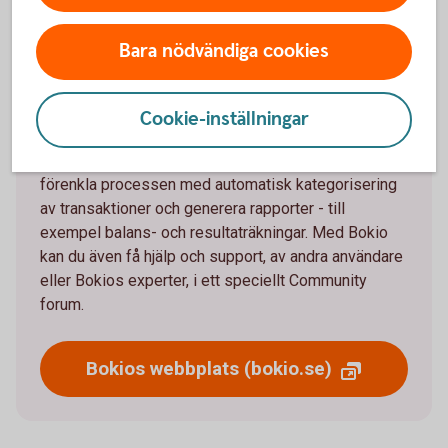
Om Bokio
Bara nödvändiga cookies
Bokio är ett webbaserat bokföringsprogram som
tillhandahåller allt från bokföring och fakturering till
lönehantering och bokslut. Det riktar sig framför allt
Cookie-inställningar
till små och medelstora företag, samt
egenföretagare. Bokio använder AI-teknologi för att
förenkla processen med automatisk kategorisering
av transaktioner och generera rapporter - till
exempel balans- och resultaträkningar. Med Bokio
kan du även få hjälp och support, av andra användare
eller Bokios experter, i ett speciellt Community
forum.
Bokios webbplats (bokio.se)