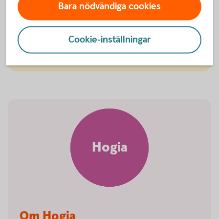
Bara nödvändiga cookies
Hantera er ekonomi på ett
enkelt,
snabbt
och
säkert
Cookie-inställningar
sätt med bankintegration.
Hogia
Om Hogia