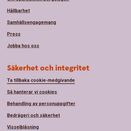
Hållbarhet
Samhällsengagemang
Press
Jobba hos oss
Säkerhet och integritet
Ta tillbaka cookie-medgivande
Så hanterar vi cookies
Behandling av personuppgifter
Bedrägeri och säkerhet
Visselblåsning