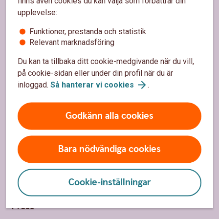
finns även cookies du kan välja som förbättrar din
Kundservice
upplevelse:
Funktioner, prestanda och statistik
Spärrhjälp
Relevant marknadsföring
Hitta bankkontor
Du kan ta tillbaka ditt cookie-medgivande när du vill,
Bli kund
på cookie-sidan eller under din profil när du är
inloggad.
Så hanterar vi
cookies
.
Priser, räntor och kurser
Godkänn alla cookies
Om oss
Om Sparbanken Bergslagen
Bara nödvändiga cookies
Hållbarhet
Cookie-inställningar
Samhällsengagemang
Press