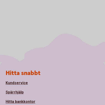
Sidfot
Hitta snabbt
Kundservice
Spärrhjälp
Hitta bankkontor