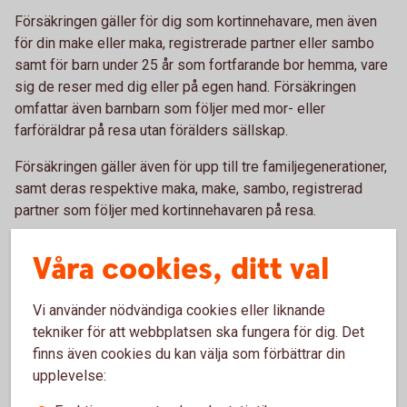
Försäkringen gäller för dig som kortinnehavare, men även
för din make eller maka, registrerade partner eller sambo
samt för barn under 25 år som fortfarande bor hemma, vare
sig de reser med dig eller på egen hand. Försäkringen
omfattar även barnbarn som följer med mor- eller
farföräldrar på resa utan förälders sällskap.
Försäkringen gäller även för upp till tre familjegenerationer,
samt deras respektive maka, make, sambo, registrerad
partner som följer med kortinnehavaren på resa.
Om du till mer än hälften betalat resa för annan person än
Våra cookies, ditt val
familjemedlem, gäller försäkringen precis som om denne
själv hade betalat resan med sitt eget kort, förutsatt att
Vi använder nödvändiga cookies eller liknande
personen vid resans betalning hade ett giltigt kort från
tekniker för att webbplatsen ska fungera för dig. Det
Swedbank eller sparbankerna med tillhörande
finns även cookies du kan välja som förbättrar din
kompletterande kortförsäkring vid resa.
upplevelse:
Se villkor för fullständig information.