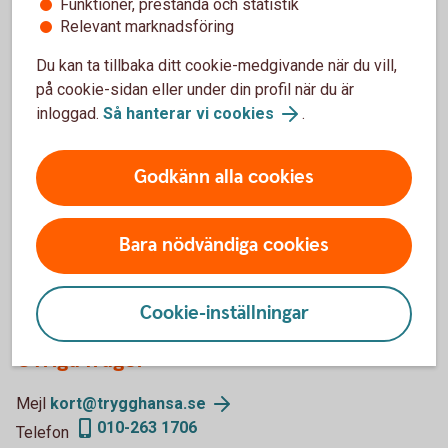
Funktioner, prestanda och statistik
Relevant marknadsföring
Fullständiga villkor till ditt kort
Du kan ta tillbaka ditt cookie-medgivande när du vill,
Fullständiga försäkringsvillkor till ditt kort.(pdf)
på cookie-sidan eller under din profil när du är
inloggad.
Så hanterar vi cookies
.
Kontaktuppgifter till Trygg-Hansa
Godkänn alla cookies
för bankkort Business
Trygg-Hansa har gått ihop med Moderna Försäkringar. Du
Bara nödvändiga cookies
kan göra skadeanmälan för Bankkort Business på deras
webbplats.
Skadeanmälan via webbplats (modernaforsakringar.se)
Cookie-inställningar
Övriga frågor
Mejl
kort@trygghansa.se
010-263 1706
Telefon