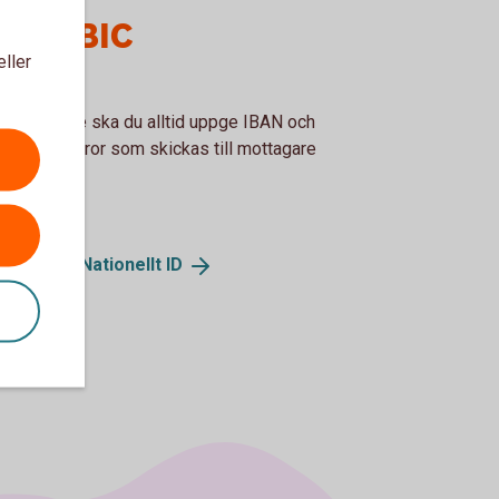
AN - BIC
eller
företagare ska du alltid uppge IBAN och
på de fakturor som skickas till mottagare
m EU/EES.
N och BIC/Nationellt
ID