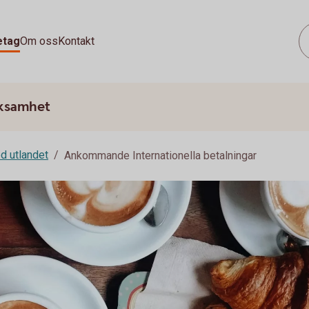
etag
Om oss
Kontakt
rksamhet
d utlandet
Ankommande Internationella betalningar