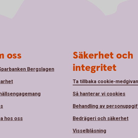
 oss
Säkerhet och
integritet
parbanken Bergslagen
barhet
Ta tillbaka cookie-medgiva
hällsengagemang
Så hanterar vi cookies
ss
Behandling av personuppgif
a hos oss
Bedrägeri och säkerhet
Visselblåsning