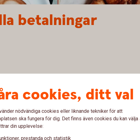
lla betalningar
åra cookies, ditt val
är det viktigt att känna sig trygg med
vänder nödvändiga cookies eller liknande tekniker för att
 på kontot är det snabbaste och säkraste sättet att ta
latsen ska fungera för dig. Det finns även cookies du kan välj
ttrar din upplevelse:
unktioner, prestanda och statistik