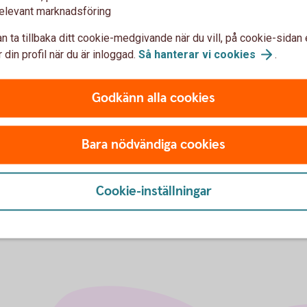
elevant marknadsföring
IB
lningar
n ta tillbaka ditt cookie-medgivande när du vill, på cookie-sidan 
 din profil när du är inloggad.
Så hanterar vi
cookies
.
Som 
BIC 
Godkänn alla cookies
ino
Bara nödvändiga cookies
IBA
Cookie-inställningar