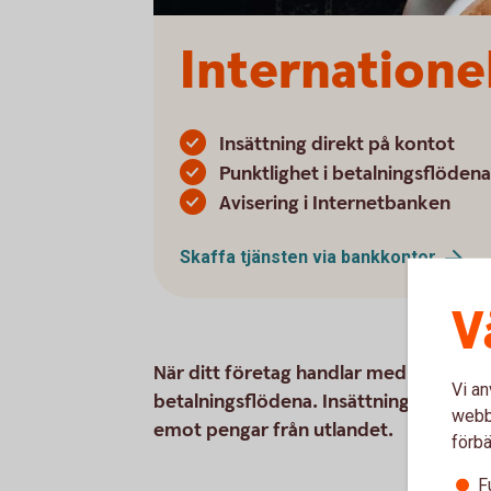
Internatione
Insättning direkt på kontot
Punktlighet i betalningsflödena
Avisering i Internetbanken
Skaffa tjänsten via
bankkontor
V
När ditt företag handlar med utlandet 
Vi an
betalningsflödena. Insättningar direkt
webbp
emot pengar från utlandet.
förbä
F