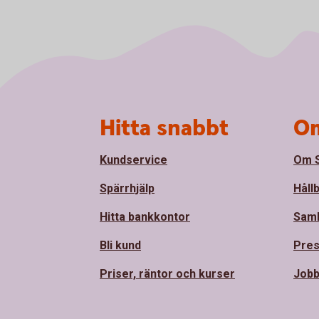
Sidfot
Hitta snabbt
Om
Kundservice
Om S
Spärrhjälp
Håll
Hitta bankkontor
Sam
Bli kund
Pre
Priser, räntor och kurser
Jobb