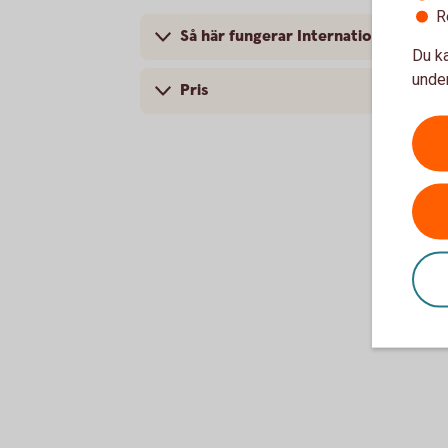
R
Så här fungerar Internationella beta
Du ka
under
Pris