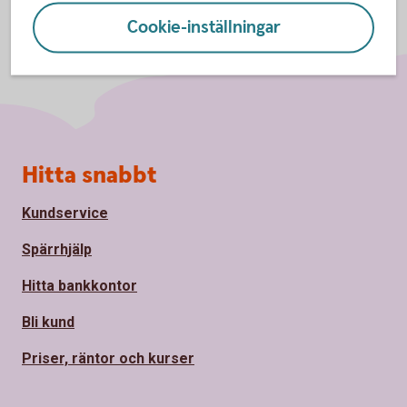
Cookie-inställningar
Sidfot
Hitta snabbt
Kundservice
Spärrhjälp
Hitta bankkontor
Bli kund
Priser, räntor och kurser