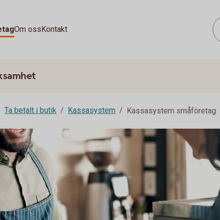
etag
Om oss
Kontakt
rksamhet
Ta betalt i butik
Kassasystem
Kassasystem småföretag