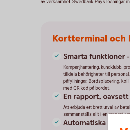
av verksamhet. Swedbank Pays lösningar möt
Kortterminal och 
Smarta funktioner 
Kampanjhantering, kundklubb, prod
tilldela behörigheter till persona
påfyllningar, Bordsplacering, kol
med QR kod på bordet.
En rapport, oavsett 
Att erbjuda ett brett urval av bet
sammanställs allt i en rapport oav
Automatiska dagsav