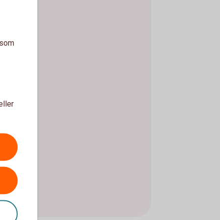
a som
eller