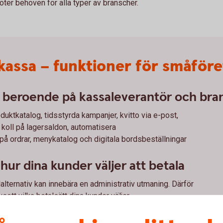
er behoven för alla typer av branscher.
kassa – funktioner för småför
- beroende på kassaleverantör och bra
uktkatalog, tidsstyrda kampanjer, kvitto via e-post,
l, koll på lagersaldon, automatisera
l på ordrar, menykatalog och digitala bordsbeställningar
hur dina kunder väljer att betala
alalternativ kan innebära en administrativ utmaning. Därför
sett vilka betalsätt dina kunder väljer.
slut