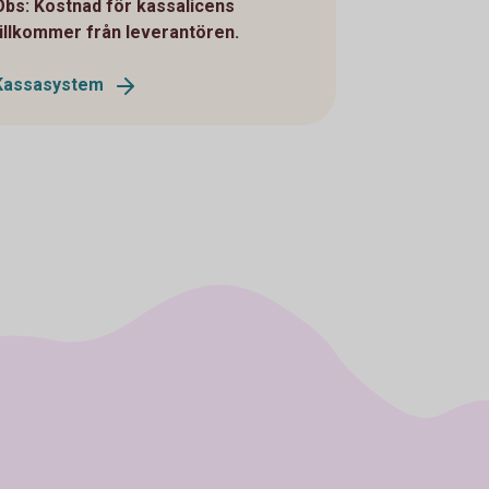
Obs: Kostnad för kassalicens
tillkommer från leverantören.
Kassasystem