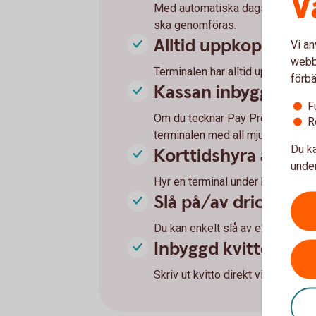
V
Med automatiska dagsavslut i ter
ska genomföras.
Alltid uppkopplad
Vi an
webbp
Terminalen har alltid uppkoppling 
förbä
Kassan inbyggd i ko
F
Om du tecknar Pay Premium kan d
R
terminalen med all mjukvara på s
Du ka
Korttidshyra av ter
under
Hyr en terminal under kortare per
Slå på/av dricksfun
Du kan enkelt slå av eller på dri
Inbyggd kvittoskriv
Skriv ut kvitto direkt via betalter