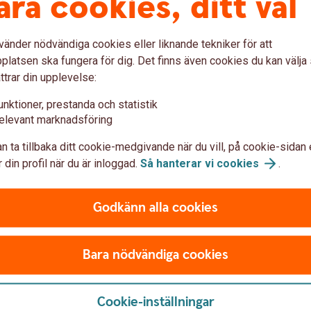
åra cookies, ditt val
minalen kan du enkelt schemalägga när du vill att de
vänder nödvändiga cookies eller liknande tekniker för att
latsen ska fungera för dig. Det finns även cookies du kan välj
via 4G eller wifi.
ttrar din upplevelse:
rtterminalen
unktioner, prestanda och statistik
u, beroende på din kassaleverantör, ha hela kassan i
elevant marknadsföring
amma ställe.
n ta tillbaka ditt cookie-medgivande när du vill, på cookie-sidan 
minal
 din profil när du är inloggad.
Så hanterar vi
cookies
.
ioder, till exempel vid högsäsong.
ktion vid behov
Godkänn alla cookies
cksfunktion direkt på betalterminalens skärm.
are
Bara nödvändiga cookies
minalen utöver kortslip.
Cookie-inställningar