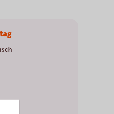
etag
nsch