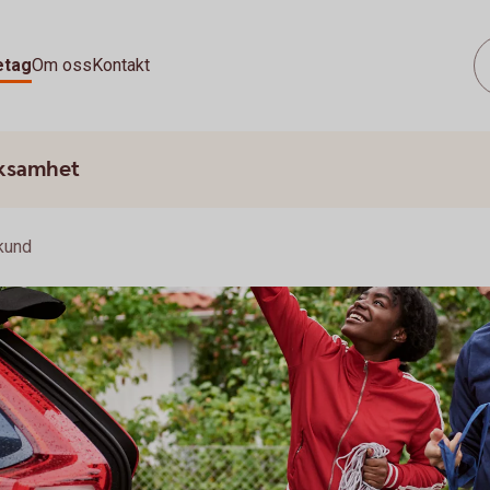
etag
Om oss
Kontakt
rksamhet
skund