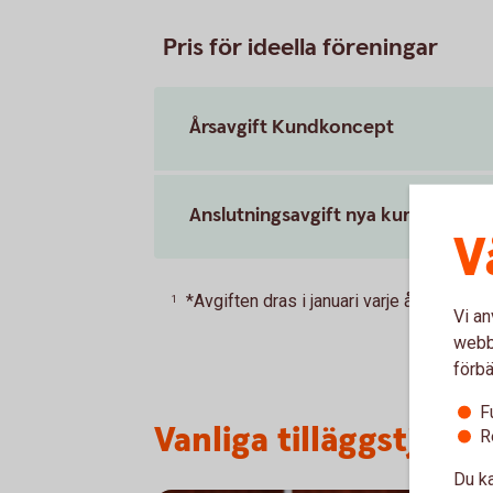
Pris för ideella föreningar
Årsavgift Kundkoncept
Anslutningsavgift nya kunder
V
*Avgiften dras i januari varje år.
Tillbaka
1
Vi an
webbp
förbä
F
Vanliga tilläggstjänst
R
Du ka