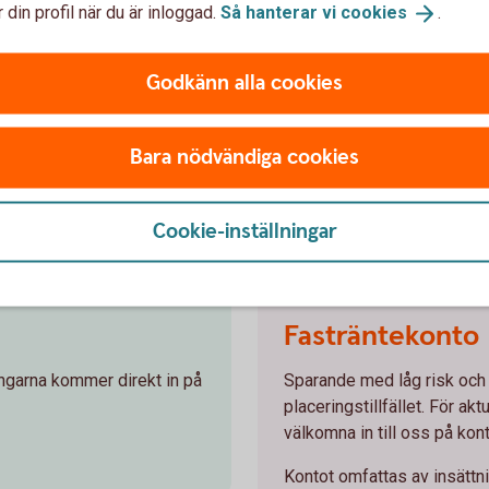
 din profil när du är inloggad.
Så hanterar vi
cookies
.
Godkänn alla cookies
Bara nödvändiga cookies
Cookie-inställningar
Working meeting in front of a
Fasträntekonto
engarna kommer direkt in på
Sparande med låg risk och
placeringstillfället. För ak
välkomna in till oss på kont
Kontot omfattas av insättn