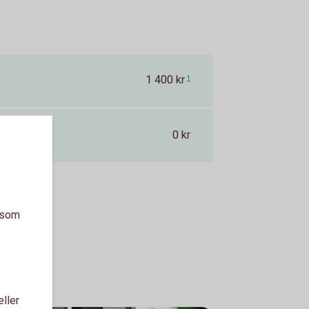
1 400 kr
1
0 kr
a som
eller