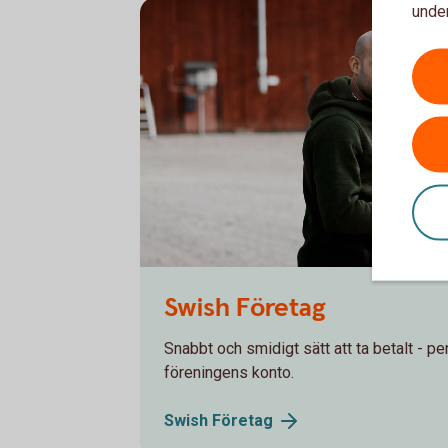
under
Male farmer using the app
Swish Företag
Snabbt och smidigt sätt att ta betalt - p
föreningens konto.
Swish
Företag