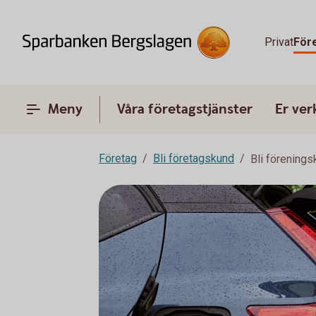
Privat
För
Meny
Våra företagstjänster
Er ve
Företag
Bli företagskund
Bli förening