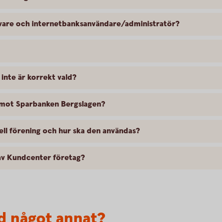
havare och internetbanksanvändare/administratör?
inte är korrekt vald?
emot Sparbanken Bergslagen?
ell förening och hur ska den användas?
 av Kundcenter företag?
d något annat?