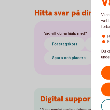
V
Hitta svar på din frå
Vi an
webbp
förbä
Vad vill du ha hjälp med?
F
R
Företagskort
Betalnin
Du ka
under
Spara och placera
Pens
Digital support
Vi har samlat vanliga frågor och svar för 