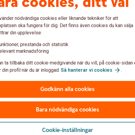
åra cookies, ditt val
ga
vänder nödvändiga cookies eller liknande tekniker för att
latsen ska fungera för dig. Det finns även cookies du kan välj
ttrar din upplevelse:
unktioner, prestanda och statistik
elevant marknadsföring
gar
App, internetbank och BankID
Finansieri
n ta tillbaka ditt cookie-medgivande när du vill, på cookie-sidan 
 din profil när du är inloggad.
Så hanterar vi
cookies
.
ion och försäkring
Bedrägerier
Godkänn alla cookies
Bara nödvändiga cookies
Är du privat
Cookie-inställningar
våra digitala kanaler. Du kan
Här guidar vi dig.