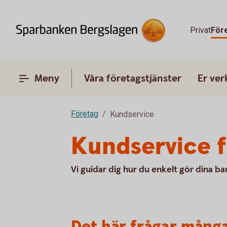
Privat
För
Meny
Våra företagstjänster
Er ve
Företag
Kundservice
Kundservice f
Vi guidar dig hur du enkelt gör dina b
Det här frågar många