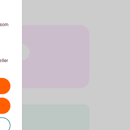
a som
ng och lån
eller
kund?