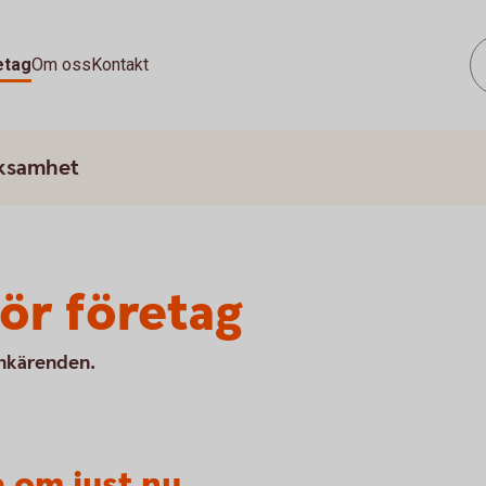
etag
Om oss
Kontakt
rksamhet
ör företag
ankärenden.
 om just nu