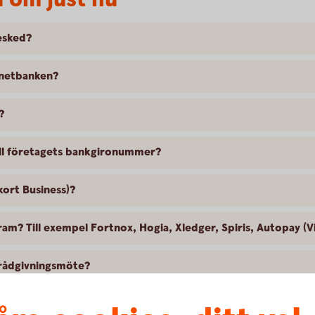
esked?
rnetbanken?
?
till företagets bankgironummer?
kort Business)?
ram? Till exempel Fortnox, Hogia, Xledger, Spiris, Autopay (V
 rådgivningsmöte?