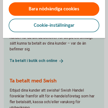
Bara nödvändiga cookies
Ta betalt av dina kunder
Cookie-inställningar
Med Swedbank Pays plattform för butik och e-
handel får du allt du behöver för att på ett smidigt
sätt kunna ta betalt av dina kunder – var de än
befinner sig.
Ta betalt i butik och
online
Ta betalt med Swish
Erbjud dina kunder att swisha! Swish Handel
förenklar framför allt för e-handelsföretag som har
fler betalsätt, kassa och/eller varukorg för
utcheckning.