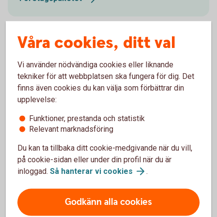
Våra cookies, ditt val
Pris
Vi använder nödvändiga cookies eller liknande
tekniker för att webbplatsen ska fungera för dig. Det
finns även cookies du kan välja som förbättrar din
upplevelse:
Fler tjänster
Funktioner, prestanda och statistik
Relevant marknadsföring
Vi erbjuder även skräddarsydda lösningar och ännu
Du kan ta tillbaka ditt cookie-medgivande när du vill,
fler tjänster beroende på vad du och ditt företag
på cookie-sidan eller under din profil när du är
behöver. Med rätt konton, kort och smidiga sätt att
inloggad.
Så hanterar vi
cookies
.
betala och ta betalt kan du fokusera på att driva
ditt företag.
Godkänn alla cookies