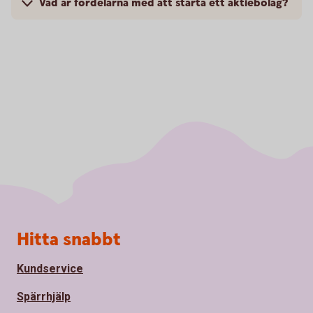
Vad är fördelarna med att starta ett aktiebolag?
Sidfot
Hitta snabbt
Kundservice
Spärrhjälp