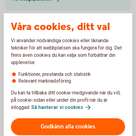
Våra cookies, ditt val
Pris
Vi använder nödvändiga cookies eller liknande
tekniker för att webbplatsen ska fungera för dig. Det
finns även cookies du kan välja som förbättrar din
upplevelse:
Fler tjänster
Funktioner, prestanda och statistik
Relevant marknadsföring
Vi erbjuder även skräddarsydda lösningar och ännu
Du kan ta tillbaka ditt cookie-medgivande när du vill,
fler tjänster beroende på vad du och ditt företag
på cookie-sidan eller under din profil när du är
behöver. Med rätt konton, kort och smidiga sätt att
inloggad.
Så hanterar vi
cookies
.
betala och ta betalt kan du fokusera på att driva
ditt företag.
Godkänn alla cookies