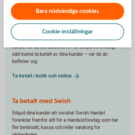
Bara nödvändiga cookies
Ta betalt av dina kunder
Cookie-inställningar
Med Swedbank Pays plattform för butik och e-
handel får du allt du behöver för att på ett smidigt
sätt kunna ta betalt av dina kunder – var de än
befinner sig.
Ta betalt i butik och
online
Ta betalt med Swish
Erbjud dina kunder att swisha! Swish Handel
förenklar framför allt för e-handelsföretag som har
fler betalsätt, kassa och/eller varukorg för
utcheckning.