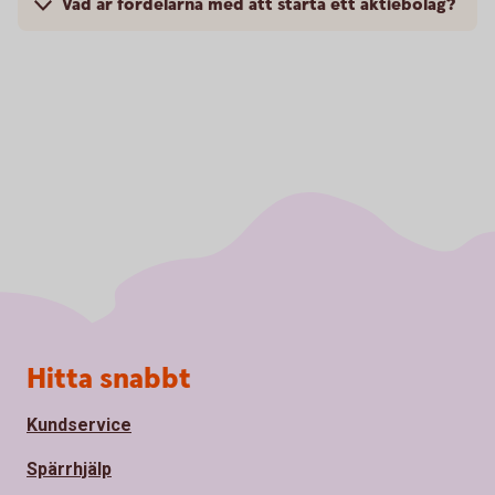
Vad är fördelarna med att starta ett aktiebolag?
Sidfot
Hitta snabbt
Kundservice
Spärrhjälp