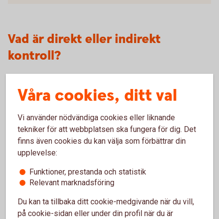
Vad är direkt eller indirekt
kontroll?
Direkt kontroll innebär att den verkliga huvudmannen har ett
Våra cookies, ditt val
direkt ägande eller kontroll i den juridiska personen. Indirekt
kontroll innebär att den verkliga huvudmannen utövar
kontroll över en eller flera juridiska personer som i sin tur
Vi använder nödvändiga cookies eller liknande
utövar kontroll över verksamheten.
tekniker för att webbplatsen ska fungera för dig. Det
finns även cookies du kan välja som förbättrar din
Vem är en person i politiskt utsatt
upplevelse:
ställning?
Funktioner, prestanda och statistik
Relevant marknadsföring
PEP (Politically Exposed Person) är en person som har
Du kan ta tillbaka ditt cookie-medgivande när du vill,
eller har haft en viktig offentlig funktion inom en stat eller i
på cookie-sidan eller under din profil när du är
en internationell organisation. Yrken eller positioner som