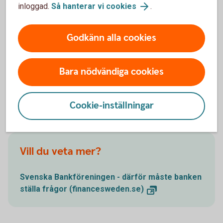
inloggad.
Så hanterar vi cookies
.
innebär politisk utsatthet medför en ökad risk för att
utsättas för till exempel korruption eller mutbrott.
Därför behöver vi veta om den verkliga huvudmannen är en
Godkänn alla cookies
person i politisk utsatt ställning eller om huvudmannen har
en familjemedlem eller medarbetare som är PEP.
Bara nödvändiga cookies
Cookie-inställningar
Mer information
Vill du veta mer?
Svenska Bankföreningen - därför måste banken
ställa frågor (financesweden.se)