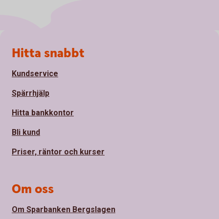
Sidfot
Hitta snabbt
Kundservice
Spärrhjälp
Hitta bankkontor
Bli kund
Priser, räntor och kurser
Om oss
Om Sparbanken Bergslagen