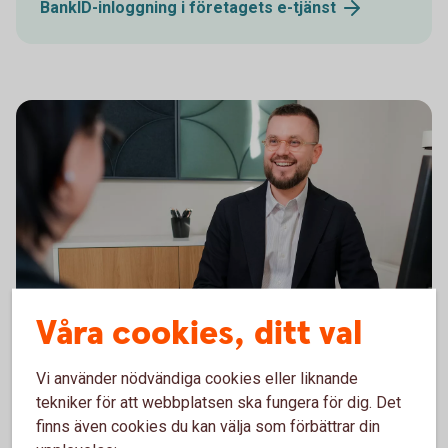
BankID-inloggning i företagets
e-tjänst
Våra cookies, ditt val
Boka möte
Vi använder nödvändiga cookies eller liknande
Nu kan du som är företagskund hos oss enkelt boka
tekniker för att webbplatsen ska fungera för dig. Det
ditt rådgivningsmöte själv.
finns även cookies du kan välja som förbättrar din
Logga in i appen/Internetbanken.