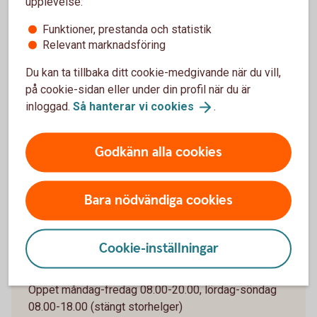
upplevelse:
Klicka på Kontakta oss/Boka Rådgivningsmöte.
Välj vilket möte som passar dig och hur du vill
Funktioner, prestanda och statistik
träffa oss, via Teams eller besöka ett kontor.
Relevant marknadsföring
Välj vilket kontor du tillhör.
Du kan ta tillbaka ditt cookie-medgivande när du vill,
Välj en tid som passar!
på cookie-sidan eller under din profil när du är
inloggad.
Så hanterar vi
cookies
.
Logga in och boka
själv
Godkänn alla cookies
Jag är inte kund än, kontakta mig gärna
Bara nödvändiga cookies
Cookie-inställningar
Digital Support
Öppet måndag-fredag 08.00-20.00, lördag-söndag
08.00-18.00 (stängt storhelger)