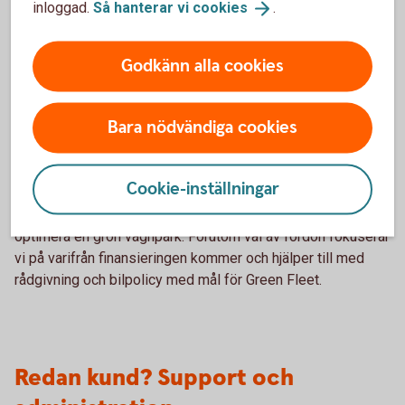
inloggad.
Så hanterar vi
cookies
.
För miljön
Godkänn alla cookies
Bara nödvändiga cookies
Green Fleet
Cookie-inställningar
Med Green Fleet kan ni minimera ert klimatavtryck och
optimera en grön vagnpark. Förutom val av fordon fokuserar
vi på varifrån finansieringen kommer och hjälper till med
rådgivning och bilpolicy med mål för Green Fleet.
Redan kund? Support och