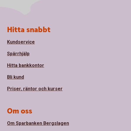
Sidfot
Hitta snabbt
Kundservice
Spärrhjälp
Hitta bankkontor
Bli kund
Priser, räntor och kurser
Om oss
Om Sparbanken Bergslagen