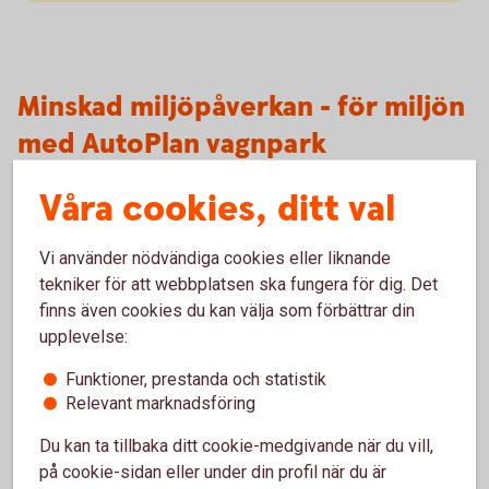
Minskad miljöpåverkan - för miljön
med AutoPlan vagnpark
Våra cookies, ditt val
Miljöanpassad bilpolicy
Med AutoPlan får du hjälp att miljöanpassa företagets
Vi använder nödvändiga cookies eller liknande
bilpolicy så att det blir lättare att möta framtidens miljökrav.
tekniker för att webbplatsen ska fungera för dig. Det
Få miljörelaterad statistik över företagets bilar, bland annat
finns även cookies du kan välja som förbättrar din
för bullernivå och det faktiska koldioxidutsläppet.
upplevelse:
Funktioner, prestanda och statistik
Relevant marknadsföring
Du kan ta tillbaka ditt cookie-medgivande när du vill,
på cookie-sidan eller under din profil när du är