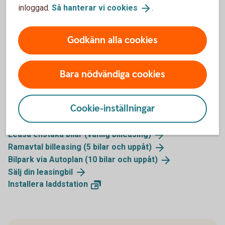
inloggad.
Så hanterar vi
cookies
.
Klimatsmart
0 kr i aviavgift
Godkänn alla cookies
105 34 Stockholm
Bara nödvändiga cookies
Tips företagsbilar och elbilar
Cookie-inställningar
Leasa enstaka bilar (vanlig
billeasing)
Ramavtal billeasing (5 bilar och
uppåt)
Bilpark via Autoplan (10 bilar och
uppåt)
Sälj din
leasingbil
Installera
laddstation