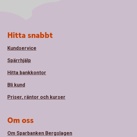
Sidfot
Hitta snabbt
Kundservice
Spärrhjälp
Hitta bankkontor
Bli kund
Priser, räntor och kurser
Om oss
Om Sparbanken Bergslagen