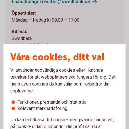
finansbolagskrediter@swedbank.
se
Öppettider:
Måndag – fredag kl 09.00 – 17.00
Adress:
Swedbank
Leasing & Avbetalning
105 34 Stockholm
Våra cookies, ditt val
Vi använder nödvändiga cookies eller liknande
tekniker för att webbplatsen ska fungera för dig. Det
finns även cookies du kan välja som förbättrar din
Skaffa e-faktura
upplevelse:
Funktioner, prestanda och statistik
Önskar du e-faktura i fortsättningen, anmäler du det i
Relevant marknadsföring
din internetbank. Logga in och sök fram ”Swedbank
Finans”.
Du kan ta tillbaka ditt cookie-medgivande när du vill,
på cookie-sidan eller under din profil när du är
Enkelt