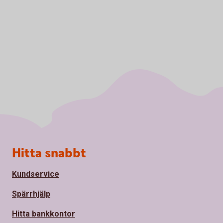
Sidfot
Hitta snabbt
Kundservice
Spärrhjälp
Hitta bankkontor