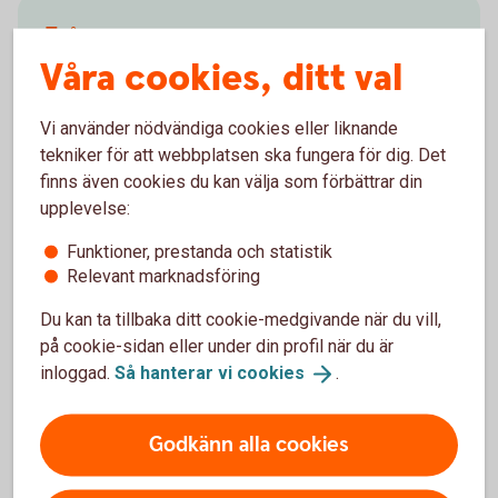
Fråga oss
Våra cookies, ditt val
Välkommen att skicka oss ett meddelande i
internetbanken eller appen. Det går även bra att ringa
Vi använder nödvändiga cookies eller liknande
oss.
tekniker för att webbplatsen ska fungera för dig. Det
finns även cookies du kan välja som förbättrar din
Kontakta oss för
rådgivning
upplevelse:
Funktioner, prestanda och statistik
Relevant marknadsföring
Du kan ta tillbaka ditt cookie-medgivande när du vill,
Hjälp med avtal
på cookie-sidan eller under din profil när du är
inloggad.
Så hanterar vi
cookies
.
Hör av er om ni behöver hjälp med era befintliga
avtal hos oss.
Godkänn alla cookies
08-58 59 86 60
finansbolagskrediter@swedbank.
se