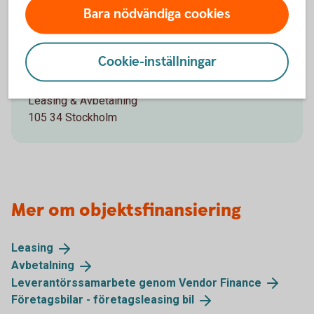
Bara nödvändiga cookies
Öppettider:
Vardagar 9–15 (lunchstängt 12–13).
Cookie-inställningar
Adress:
Swedbank
Leasing & Avbetalning
105 34 Stockholm
Mer om objektsfinansiering
Leasing
Avbetalning
Leverantörssamarbete genom Vendor
Finance
Företagsbilar - företagsleasing
bil