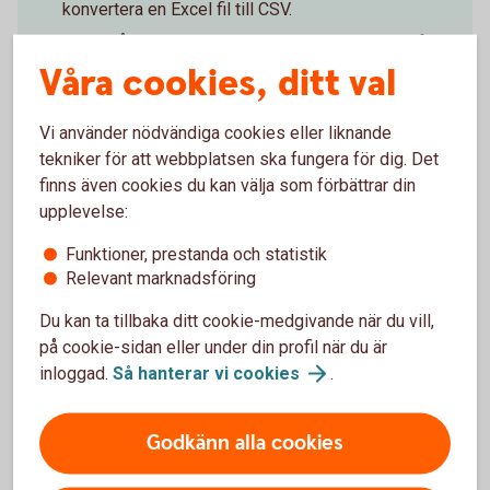
konvertera en Excel fil till CSV.
Filen måste ha separata kolumner och rubriker för:
personnummer, ny årslön och datum när lönen börjar
Våra cookies, ditt val
gälla.
Kontrollera att allting stämmer och signera direkt i
Vi använder nödvändiga cookies eller liknande
internetbanken.
tekniker för att webbplatsen ska fungera för dig. Det
finns även cookies du kan välja som förbättrar din
upplevelse:
Logga in och ändra lön med
fil
Funktioner, prestanda och statistik
Relevant marknadsföring
Du kan ta tillbaka ditt cookie-medgivande när du vill,
Har du inte tillgång till
på cookie-sidan eller under din profil när du är
internetbanken?
inloggad.
Så hanterar vi
cookies
.
Fyll i och skicka in blanketten så hjälper vi dig att uppdatera
Godkänn alla cookies
lönen.
Anmälan om ny lön (pdf)