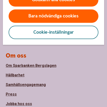
Spärrhjälp
Bara nödvändiga cookies
Hitta bankkontor
Bli kund
Cookie-inställningar
Priser, räntor och kurser
Om oss
Om Sparbanken Bergslagen
Hållbarhet
Samhällsengagemang
Press
Jobba hos oss