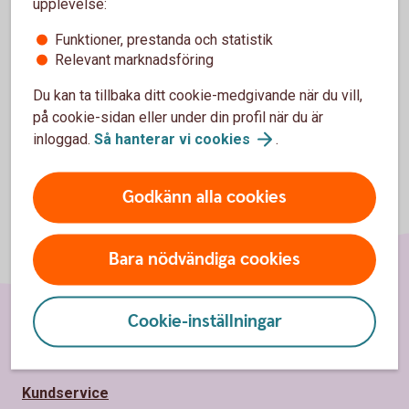
upplevelse:
Funktioner, prestanda och statistik
Avser svenska och nordiska aktier.
Tillbaka
1
Relevant marknadsföring
Du kan ta tillbaka ditt cookie-medgivande när du vill,
på cookie-sidan eller under din profil när du är
inloggad.
Så hanterar vi
cookies
.
Godkänn alla cookies
Bara nödvändiga cookies
Cookie-inställningar
Sidfot
Hitta snabbt
Kundservice