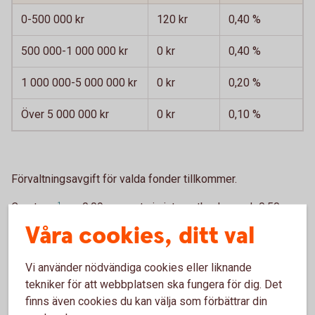
0-500 000 kr
120 kr
0,40 %
500 000-1 000 000 kr
0 kr
0,40 %
1 000 000-5 000 000 kr
0 kr
0,20 %
Över 5 000 000 kr
0 kr
0,10 %
Förvaltningsavgift för valda fonder tillkommer.
Courtage
1
om 0,09 procent via internetbanken och 0,50
procent på bankkontor eller via Kundcenter.
Våra cookies, ditt val
Ingen försäkringsavgift för innehav överstigande 500 000
Vi använder nödvändiga cookies eller liknande
kr i följande utvalda fondportföljer.
tekniker för att webbplatsen ska fungera för dig. Det
Swedbank Roburs Private Banking-portföljer
finns även cookies du kan välja som förbättrar din
Indecap Fondguide Bas och Offensiv (Sparbankerna)