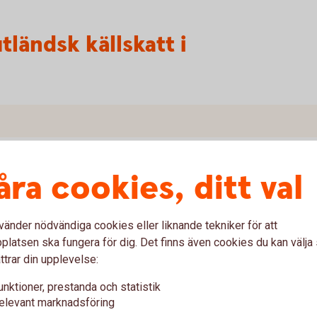
ländsk källskatt i
en?
åra cookies, ditt val
 %?
vänder nödvändiga cookies eller liknande tekniker för att
verket gällande källskatten på min försäkring?
latsen ska fungera för dig. Det finns även cookies du kan välj
ttrar din upplevelse:
tt som jag får tillbaka?
unktioner, prestanda och statistik
elevant marknadsföring
katten?