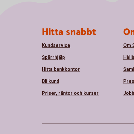
Sidfot
Hitta snabbt
Om
Kundservice
Om S
Spärrhjälp
Håll
Hitta bankkontor
Sam
Bli kund
Pre
Priser, räntor och kurser
Jobb