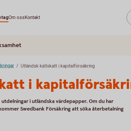
etag
Om oss
Kontakt
rksamhet
kringar
Utländsk källskatt i kapitalförsäkring
katt i kapitalförsäkr
å utdelningar i utländska värdepapper. Om du har
ng kommer Swedbank Försäkring att söka återbetalning