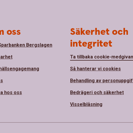
 oss
Säkerhet och
integritet
parbanken Bergslagen
barhet
Ta tillbaka cookie-medgiva
hällsengagemang
Så hanterar vi cookies
ss
Behandling av personuppgif
a hos oss
Bedrägeri och säkerhet
Visselblåsning