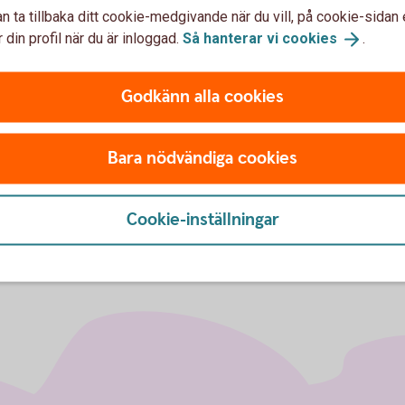
n ta tillbaka ditt cookie-medgivande när du vill, på cookie-sidan 
 din profil när du är inloggad.
Så hanterar vi
cookies
.
 ett vanligt konto utanför försäkringen?
år jag ändå ta del av eventuell återbetalning av utländsk käll
Godkänn alla cookies
Bara nödvändiga cookies
Cookie-inställningar