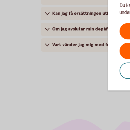
Du ka
under
Kan jag få ersättningen utbetalt till
Om jag avslutar min depåförsäkring, f
Vart vänder jag mig med frågor?