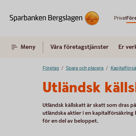
Privat
För
Meny
Våra företagstjänster
Er ve
Företag
Spara och placera
Kapitalförsä
Utländsk källs
Utländsk källskatt är skatt som dras p
utländska aktier i en kapitalförsäkri
för en del av beloppet.