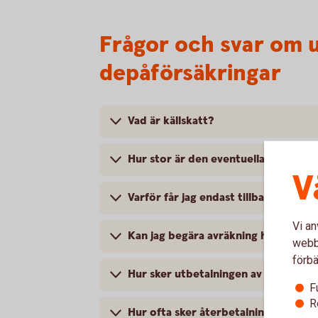
Frågor och svar om ut
depåförsäkringar
Vad är källskatt?
Hur stor är den eventuella källskatt
V
Varför får jag endast tillbaka max 15
Vi an
Kan jag begära avräkning hos Skatte
webbp
förbä
Hur sker utbetalningen av den källska
F
R
Hur ofta sker återbetalning av källs