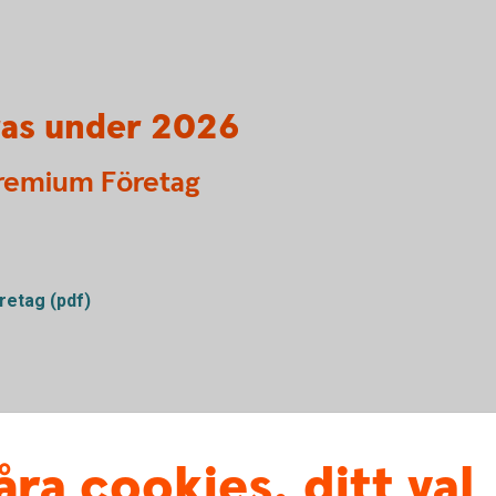
ras under 2026
 Premium Företag
retag (pdf)
åra cookies, ditt val
ouppdrag (pdf)