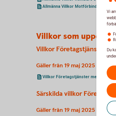
Allmänna Villkor Motförbindelse till G
Vi an
webbp
förbä
Villkor som uppdate
F
R
Villkor Företagstjänster 
Du ka
under
Gäller från 19 maj 2025
Villkor Företagstjänster med mera (p
Särskilda villkor Företags
Gäller från 19 maj 2025