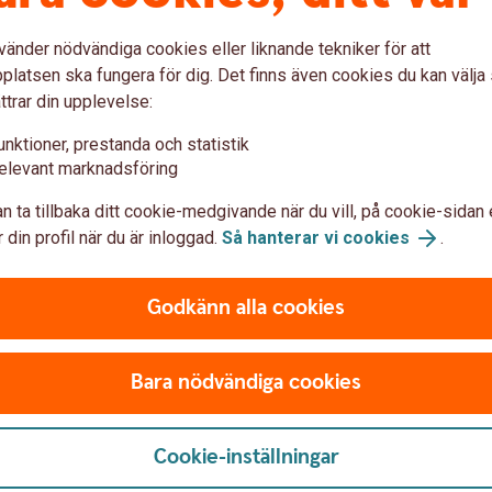
aranti och Standby Letter of Credit (pdf)
vänder nödvändiga cookies eller liknande tekniker för att
latsen ska fungera för dig. Det finns även cookies du kan välj
ttrar din upplevelse:
ras under 2025
unktioner, prestanda och statistik
elevant marknadsföring
med mera
n ta tillbaka ditt cookie-medgivande när du vill, på cookie-sidan 
 din profil när du är inloggad.
Så hanterar vi cookies
.
Godkänn alla cookies
df)
Bara nödvändiga cookies
tjänster med mera
Cookie-inställningar