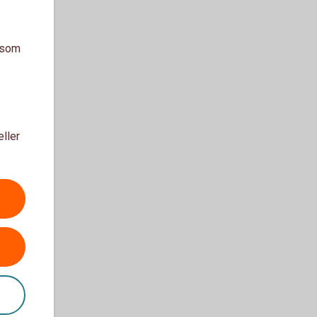
a som
eller