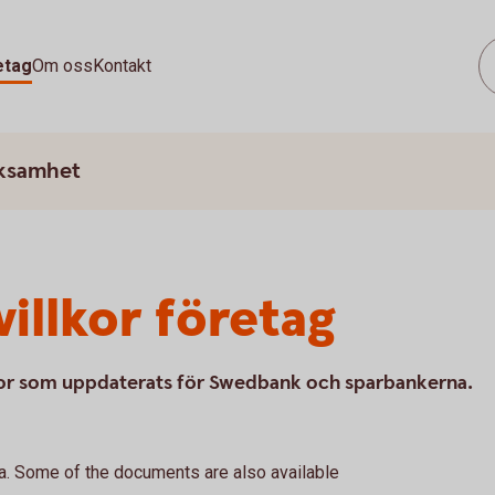
etag
Om oss
Kontakt
rksamhet
illkor företag
llkor som uppdaterats för Swedbank och sparbankerna.
. Some of the documents are also available