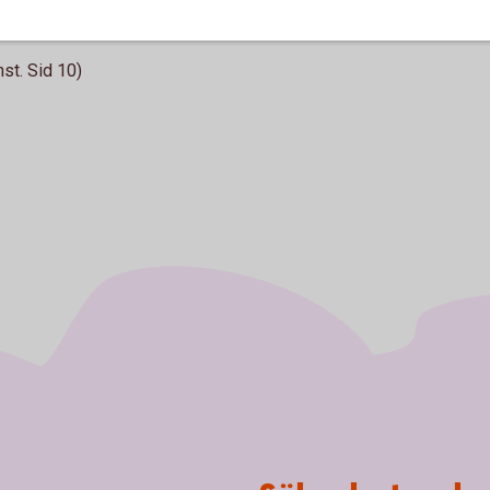
ed mera (pdf)
st. Sid 10)