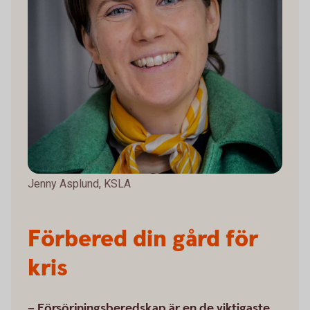
Jenny Asplund, KSLA
Förbered din gård för
kris
– Försörjningsberedskap är en de viktigaste