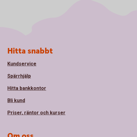
Sidfot
Hitta snabbt
Kundservice
Spärrhjälp
Hitta bankkontor
Bli kund
Priser, räntor och kurser
Om oss