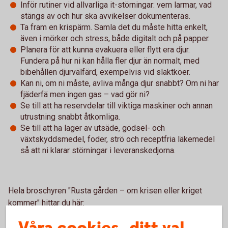
Inför rutiner vid allvarliga it-störningar: vem larmar, vad
stängs av och hur ska avvikelser dokumenteras.
Ta fram en krispärm. Samla det du måste hitta enkelt,
även i mörker och stress, både digitalt och på papper.
Planera för att kunna evakuera eller flytt era djur.
Fundera på hur ni kan hålla fler djur än normalt, med
bibehållen djurvälfärd, exempelvis vid slaktköer.
Kan ni, om ni måste, avliva många djur snabbt? Om ni har
fjäderfä men ingen gas – vad gör ni?
Se till att ha reservdelar till viktiga maskiner och annan
utrustning snabbt åtkomliga.
Se till att ha lager av utsäde, gödsel- och
växtskyddsmedel, foder, strö och receptfria läkemedel
så att ni klarar störningar i leveranskedjorna.
Hela broschyren "Rusta gården – om krisen eller kriget
kommer" hittar du här:
Rusta gården – om krisen eller kriget kommer