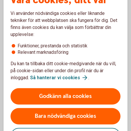
Våra cookies, ditt val
(sva.se)
Vi använder nödvändiga cookies eller liknande
tekniker för att webbplatsen ska fungera för dig. Det
finns även cookies du kan välja som förbättrar din
Som lantbrukare är du van att hantera olika typer av
upplevelse:
störningar. Du är beredd på det som avviker. Men oavsett
hur förberedd du är kommer kriser oftast när man minst
Funktioner, prestanda och statistik
anar den. Det är just det som är en kris – allt annat är bara
Relevant marknadsföring
en förberedd svacka i verksamheten.
Du kan ta tillbaka ditt cookie-medgivande när du vill,
på cookie-sidan eller under din profil när du är
Dubbel nytta av beredskapen
inloggad.
Så hanterar vi
cookies
.
Kanske kan du i ditt arbete med att öka motståndskraften i
ditt företag slå två flugor i en smäll och även se över hur du
Godkänn alla cookies
kan minska resursförbrukningen. Det kan till exempel
handla om att investera i förnybar energi och batterilagring,
bygga system för recirkulering av vatten eller
Bara nödvändiga cookies
värmeåtervinning från ventilation, mjölkkylning eller
biogasproduktion. Andra lösningar kan vara att investera i