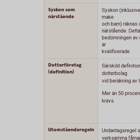
Syskon som
Syskon (inklusiv
närstående
make
och barn) räknas
närstående. Dett
bedömningen av 
är
kvalificerade.
Dotterföretag
Särskild definitio
(definition)
dotterbolag
vid beräkning av 
Mer än 50 procent
krävs.
Utomståenderegeln
Undantagsregel s
verksamma fåma