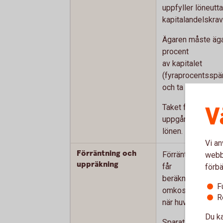
uppfyller löneutt
kapitalandelskrav
Ägaren måste äga
procent
av kapitalet
(fyraprocentsspä
och ta ut en viss 
V
Taket för löneba
uppgår till 50 gå
lönen.
Vi an
Förräntning och
Förräntning (
SLR
webbp
uppräkning
får
förbä
beräknas på allt
F
omkostnadsbelo
R
när huvudregeln 
Du ka
Sparat utdelning