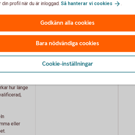
 din profil när du är inloggad.
Så hanterar vi
cookies
.
helt.
 procent
Godkänn alla cookies
a takbelopp:
De två takbeloppen kvarstår.
 kr) för
Bara nödvändiga cookies
0 000 kr) för
Cookie-inställningar
Karenstiden sänks genomgående
 kalenderår.
till 4 kalenderår.
kar hur länge
alificerad,
ln
mma eller
et.