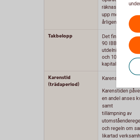
under
räknas
upp med SLR + 3
årligen.
Takbelopp
Det finns två olik
90 IBB (7 254 000
utdelning
och 100 IBB (8 06
kapitalvinst.
Karenstid
Karensperiod på 5
(trädaperiod)
Karenstiden påver
en andel anses kv
samt
tillämpning av
utomståenderege
och regeln om sa
likartad verksamh