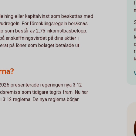
elning eller kapitalvinst som beskattas med
uvudregeln. För förenklingsregeln beräknas
pp som består av 2,75 inkomstbasbelopp.
l
å anskaffningsvärdet på dina aktier i
serat på löner som bolaget betalade ut
t
erna?
2026 presenterade regeringen nya 3:12
rådsremiss som tidigare tagits fram. Nu har
 3:12 reglerna. De nya reglerna börjar