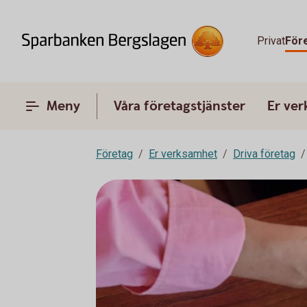
Privat
För
Meny
Våra företagstjänster
Er ve
Företag
Er verksamhet
Driva företag