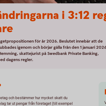
ndringarna i 3:12 re
are
dgetpropositionen för år 2026. Beslutet innebär att de
ubbades igenom och börjar gälla från den 1 januari 202
 Hemming, skattejurist på Swedbank Private Banking,
med dagens regler.
?
öretag och bestämmer hur mycket skatt du
V
olag tar ut pengar från företaget (till exempel