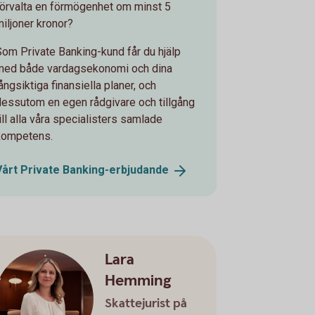
förvalta en förmögenhet om minst 5
miljoner kronor?
Som Private Banking-kund får du hjälp
med både vardagsekonomi och dina
ångsiktiga finansiella planer, och
dessutom en egen rådgivare och tillgång
ill alla våra specialisters samlade
kompetens.
Vårt Private
Banking-erbjudande
Lara
Hemming
Skattejurist på