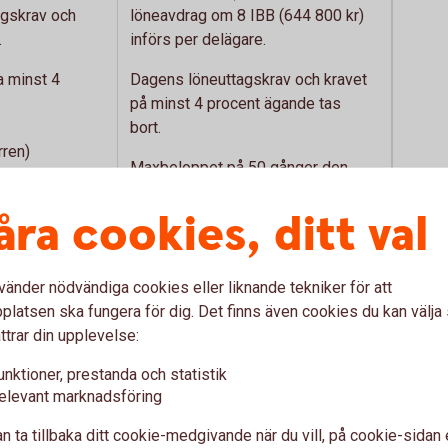
agskrav och
löneavdrag om 8 IBB (644 800 kr)
.
införs per delägare.
 minst 4
Dagens löneuttagskrav och kravet
på minst 4 procent ägande tas
bort.
rren)
Maxbeloppet på 50 gånger den
lön.
egna lönen kvarstår. Detta innebär
åra cookies, ditt val
serat utrymme
att viss lön ändå behöver tas ut.
nger den egna
vänder nödvändiga cookies eller liknande tekniker för att
2
+ 9 procent)
Förräntningen (SLR + 9 procent)
latsen ska fungera för dig. Det finns även cookies du kan välj
ska endast gälla den del av
ttrar din upplevelse:
omkostnadsbeloppet som
unktioner, prestanda och statistik
pp
överstiger 100 000 kr.
elevant marknadsföring
används.
Uppräkningen (SLR + 3 procent) av
n ta tillbaka ditt cookie-medgivande när du vill, på cookie-sidan 
sutrymme
sparat utdelningsutrymme tas bort