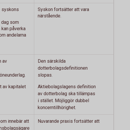
e syskons
Syskon fortsätter att vara
närstående.
 i dag som
a kan påverka
om andelarna
n av
Den särskilda
dotterbolagsdefinitionen
löneunderlag.
slopas.
 av kapitalet
Aktiebolagslagens definition
av dotterbolag ska tillämpas
i stället. Möjliggör dubbel
koncerntillhörighet.
om innebär att
Nuvarande praxis fortsätter att
nsbolagsägare