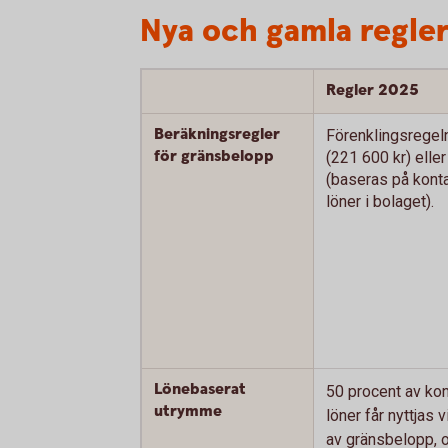
Nya och gamla regle
Regler 2025
Beräkningsregler
Förenklingsregel
för gränsbelopp
(221 600 kr) elle
(baseras på konta
löner i bolaget).
Lönebaserat
50 procent av kon
utrymme
löner får nyttjas 
av gränsbelopp, 