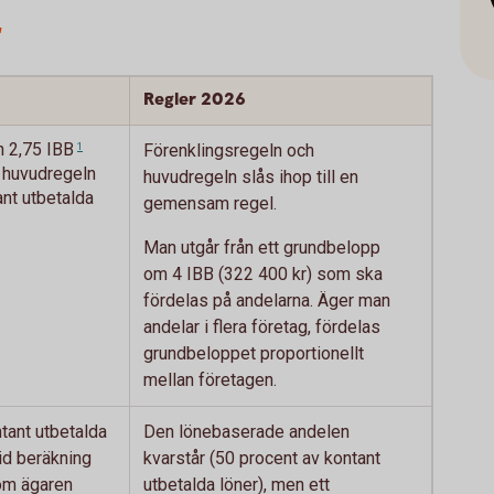
r
Regler 2026
n 2,75
IBB
1
Förenklingsregeln och
r huvudregeln
huvudregeln slås ihop till en
nt utbetalda
gemensam regel.
Man utgår från ett grundbelopp
om 4 IBB (322 400 kr) som ska
fördelas på andelarna. Äger man
andelar i flera företag, fördelas
grundbeloppet proportionellt
mellan företagen.
tant utbetalda
Den lönebaserade andelen
vid beräkning
kvarstår (50 procent av kontant
om ägaren
utbetalda löner), men ett