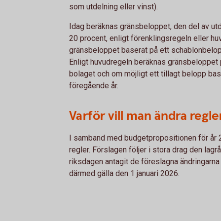
som utdelning eller vinst).
Idag beräknas gränsbeloppet, den del av utd
20 procent, enligt förenklingsregeln eller h
gränsbeloppet baserat på ett schablonbelo
Enligt huvudregeln beräknas gränsbeloppet p
bolaget och om möjligt ett tillagt belopp ba
föregående år.
Varför vill man ändra regl
I samband med budgetpropositionen för år 
regler. Förslagen följer i stora drag den lag
riksdagen antagit de föreslagna ändringarna i
därmed gälla den 1 januari 2026.