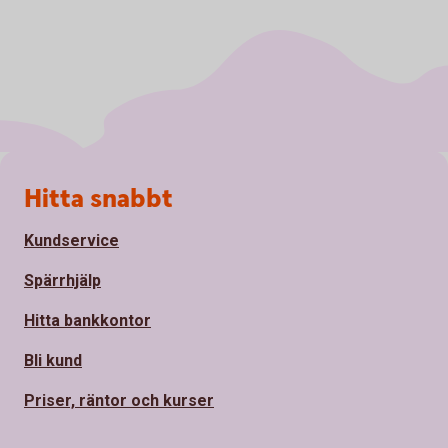
Sidfot
Hitta snabbt
Kundservice
Spärrhjälp
Hitta bankkontor
Bli kund
Priser, räntor och kurser