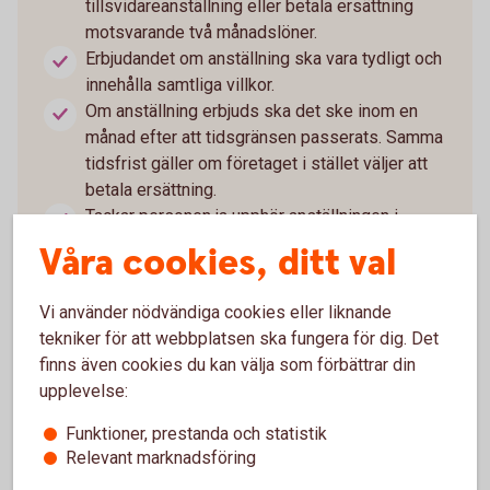
tillsvidareanställning eller betala ersättning
motsvarande två månadslöner.
Erbjudandet om anställning ska vara tydligt och
innehålla samtliga villkor.
Om anställning erbjuds ska det ske inom en
månad efter att tidsgränsen passerats. Samma
tidsfrist gäller om företaget i stället väljer att
betala ersättning.
Tackar personen ja upphör anställningen i
bemanningsföretaget när den nya anställningen
Våra cookies, ditt val
börjar.
Tackar personen nej fortsätter anställningen i
Vi använder nödvändiga cookies eller liknande
bemanningsföretaget som tidigare.
tekniker för att webbplatsen ska fungera för dig. Det
Egenföretagare och konsulter som arbetar som
finns även cookies du kan välja som förbättrar din
specialister omfattas inte av regeln.
upplevelse:
Funktioner, prestanda och statistik
Relevant marknadsföring
Läs mer om nya reglerna (riksdagen.se)