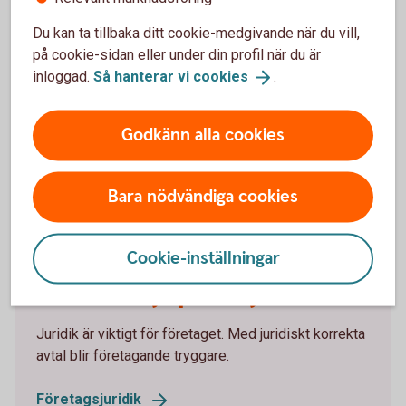
Du kan ta tillbaka ditt cookie-medgivande när du vill,
Nytt prisbasbelopp 2026
på cookie-sidan eller under din profil när du är
inloggad.
Så hanterar vi
cookies
.
Det nya prisbasbeloppet för 2026 är fastställt till 59
200 kr, vilket innebär en höjning med 400 kr.
Godkänn alla cookies
Prisbasbeloppet påverkar bland annat hur mycket
man betalar i skatt, pensions- och
försäkringsförmåner samt bidrag.
Bara nödvändiga cookies
Cookie-inställningar
Vill du ha hjälp med juridiken?
Juridik är viktigt för företaget. Med juridiskt korrekta
avtal blir företagande tryggare.
Företagsjuridik