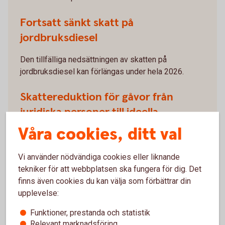
Fortsatt sänkt skatt på
jordbruksdiesel
Den tillfälliga nedsättningen av skatten på
jordbruksdiesel kan förlängas under hela 2026.
Skattereduktion för gåvor från
juridiska personer till ideella
verksamheter
Våra cookies, ditt val
Juridiska personer föreslås få skattereduktion för
Vi använder nödvändiga cookies eller liknande
gåvor upp till 800 000 kronor/år till godkända
tekniker för att webbplatsen ska fungera för dig. Det
gåvomottagare. Sådana gåvor ska inte
finns även cookies du kan välja som förbättrar din
utdelningsbeskattas hos ägare av företaget.
upplevelse:
Funktioner, prestanda och statistik
Relevant marknadsföring