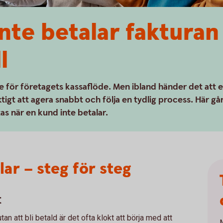
nte betalar fakturan 
l
de för företagets kassaflöde. Men ibland händer det att 
ktigt att agera snabbt och följa en tydlig process. Här gå
tas när en kund inte betalar.
ar – steg för steg
t
n att bli betald är det ofta klokt att börja med att