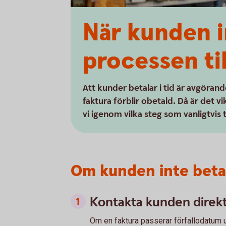
När kunden i
processen til
Att kunder betalar i tid är avgöran
faktura förblir obetald. Då är det vi
vi igenom vilka steg som vanligtvis 
Om kunden inte betal
Kontakta kunden direk
Om en faktura passerar förfallodatum uta