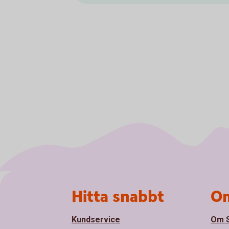
Sidfot
Hitta snabbt
Om
Kundservice
Om S