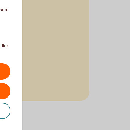
a som
eller