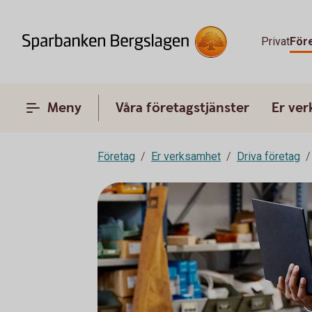
Privat
För
Meny
Våra företagstjänster
Er ve
Företag
Er verksamhet
Driva företag