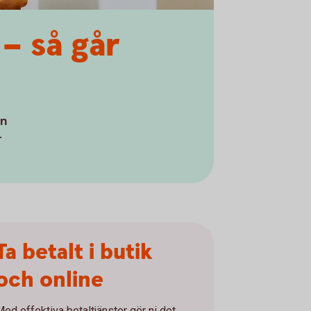
– så går
en
r
Ta betalt i butik
och online
Med effektiva betaltjänster gör ni det