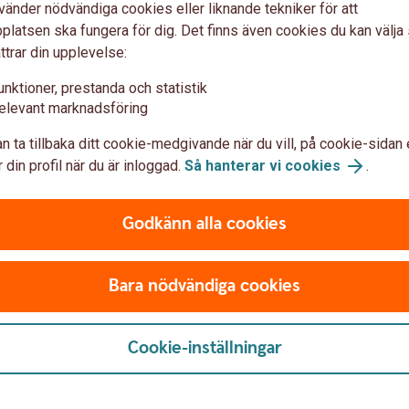
Tips!
vänder nödvändiga cookies eller liknande tekniker för att
latsen ska fungera för dig. Det finns även cookies du kan välj
ttrar din upplevelse:
unktioner, prestanda och statistik
elevant marknadsföring
n ta tillbaka ditt cookie-medgivande när du vill, på cookie-sidan 
u risken för sena betalningar
 din profil när du är inloggad.
Så hanterar vi cookies
.
under
Godkänn alla cookies
r
rbete
betalning uteblir
Bara nödvändiga cookies
Cookie-inställningar
l när kunder inte betalar