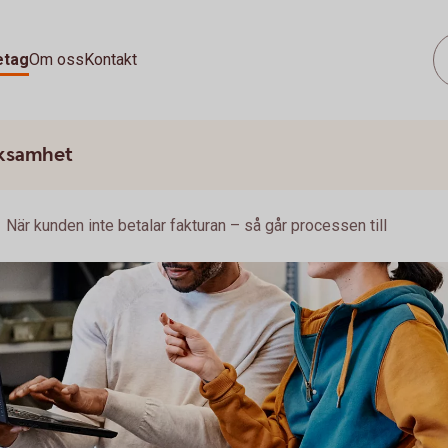
etag
Om oss
Kontakt
rksamhet
När kunden inte betalar fakturan – så går processen till