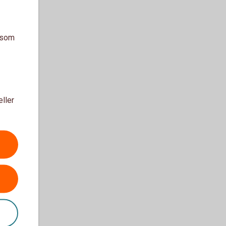
a som
eller