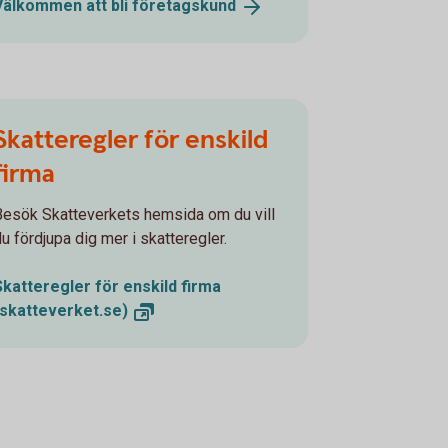
Välkommen att bli
företagskund
Skatteregler för enskild
firma
Besök Skatteverkets hemsida om du vill
du fördjupa dig mer i skatteregler.
Skatteregler för enskild firma
(skatteverket.se)