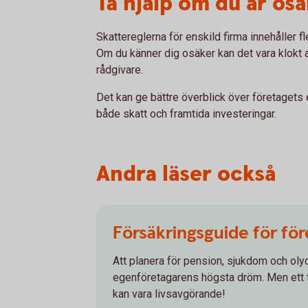
Ta hjälp om du är os
Skattereglerna för enskild firma innehåller f
Om du känner dig osäker kan det vara klokt a
rådgivare.
Det kan ge bättre överblick över företagets 
både skatt och framtida investeringar.
Andra läser också
Försäkringsguide för fö
Att planera för pension, sjukdom och oly
egenföretagarens högsta dröm. Men ett 
kan vara livsavgörande!