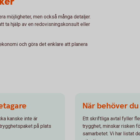
äker
lera möjligheter, men också många detaljer.
tt ta hjälp av en redovisningskonsult eller
ekonomi och göra det enklare att planera
retagare
När behöver du h
cka kanske inte är
Ett skriftliga avtal fyller f
trygghetspaket på plats
trygghet, minskar risken f
samarbetet. Vi har listat de