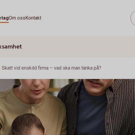
etag
Om oss
Kontakt
rksamhet
Skatt vid enskild firma – vad ska man tänka på?