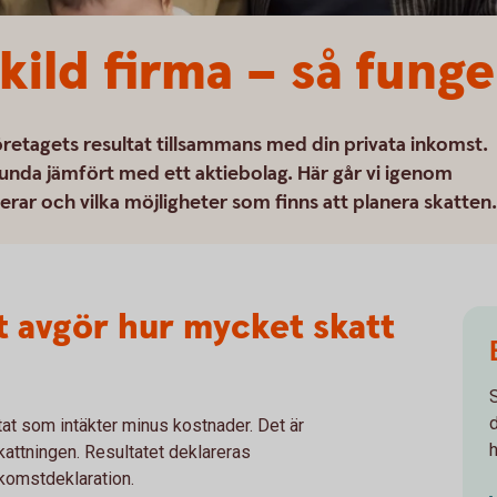
kild firma – så fung
öretagets resultat tillsammans med din privata inkomst.
lunda jämfört med ett aktiebolag. Här går vi igenom
rar och vilka möjligheter som finns att planera skatten.
et avgör hur mycket skatt
tat som intäkter minus kostnader. Det är
skattningen. Resultatet deklareras
nkomstdeklaration.