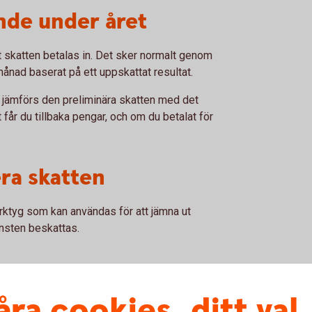
nde under året
tt skatten betalas in. Det sker normalt genom
månad baserat på ett uppskattat resultat.
Då jämförs den preliminära skatten med det
 får du tillbaka pengar, och om du betalat för
era skatten
verktyg som kan användas för att jämna ut
vinsten beskattas.
åra cookies, ditt val
kattningen av en del av vinsten till ett