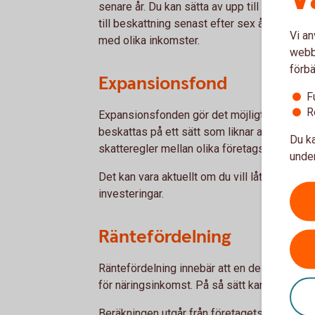
senare år. Du kan sätta av upp till 30 proce
till beskattning senast efter sex år. Det kan v
Vi an
med olika inkomster.
webbp
förbä
Expansionsfond
F
R
Expansionsfonden gör det möjligt att låta v
beskattas på ett sätt som liknar aktiebolag. 
Du ka
skatteregler mellan olika företagsformer.
under
Det kan vara aktuellt om du vill låta kapital l
investeringar.
Räntefördelning
Räntefördelning innebär att en del av vinste
för näringsinkomst. På så sätt kan den totala 
Beräkningen utgår från företagets egna kapit