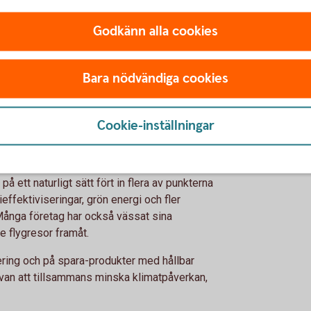
 levande i företaget
Godkänn alla cookies
 gör det miljön en tjänst, många företag upplever
betsgivare. Underskatta inte vikten av att få med
brinner för ämnet och kan bidra till att arbetet
Bara nödvändiga cookies
 genomföra.
iljöarbete
Cookie-inställningar
e vill veta.
 ett naturligt sätt fört in flera av punkterna
ffektiviseringar, grön energi och fler
Många företag har också vässat sina
e flygresor framåt.
ering och på spara-produkter med hållbar
trävan att tillsammans minska klimatpåverkan,