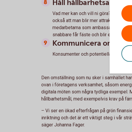
Håll hållbarhetsarbetet
Vad mer kan och vill ni göra? Inte bara
också att man blir mer attraktiv som ar
medarbetarna som ambassadörer. Många 
snabbare får fäste och blir enklare att
Kommunicera om ert m
Konsumenter och potentiella medarbetar
Den omställning som nu sker i samhället har på
ovan i företagens verksamhet, såsom energie
digitala möten som några tydliga exempel. 
hållbarhetsmål, med exempelvis krav på färr
– Vi ser en ökad efterfrågan på grön finansi
inriktning och det är ett viktigt steg i vår s
säger Johanna Fager.