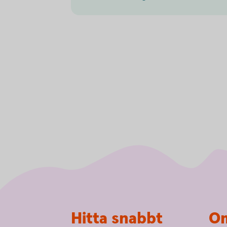
Sidfot
Hitta snabbt
Om