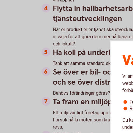
Flytta in hållbarhetsar
tjänsteutvecklingen
När er produkt eller tjänst ska utveckl
ni välja för att göra dem mer hållbara
och lokalt?
Ha koll på underlevera
V
Tänk att samma standard ska omfatta 
Se över er bil- och mask
Vi an
och se över distributio
webbp
förbä
Behövs förändringar göras? Kan förpa
Ta fram en miljöpolicy 
F
R
Ett miljövänligt företag upplevs ofta s
Försök hålla möten som kräver resor digi
Du ka
resa.
under