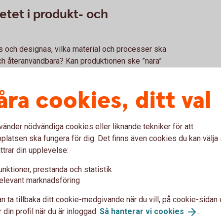
betet i produkt- och
as och designas, vilka material och processer ska
 och återanvändbara? Kan produktionen ske ”nära”
ntörer
åra cookies, ditt val
även dem.
inpark så att den är miljövänlig,
vänder nödvändiga cookies eller liknande tekniker för att
n och transport
latsen ska fungera för dig. Det finns även cookies du kan välj
ttrar din upplevelse:
ckningar återanvändas?
för arbetsplatsen
unktioner, prestanda och statistik
elevant marknadsföring
om en attraktiv arbetsgivare.
talt. Välj miljövänliga alternativ när ni behöver
n ta tillbaka ditt cookie-medgivande när du vill, på cookie-sidan 
 din profil när du är inloggad.
Så hanterar vi
cookies
.