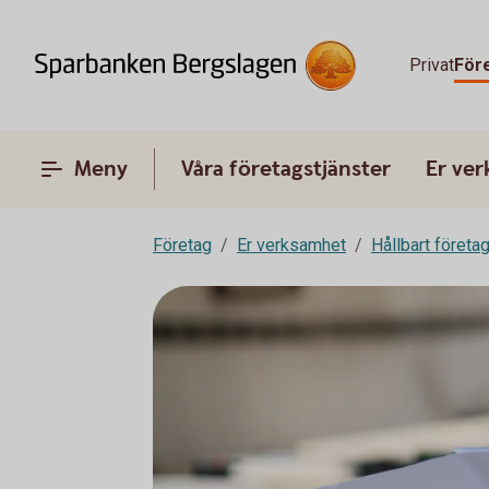
Privat
För
Meny
Våra företagstjänster
Er ve
Företag
Er verksamhet
Hållbart företa