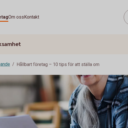
etag
Om oss
Kontakt
rksamhet
gande
Hållbart företag – 10 tips för att ställa om