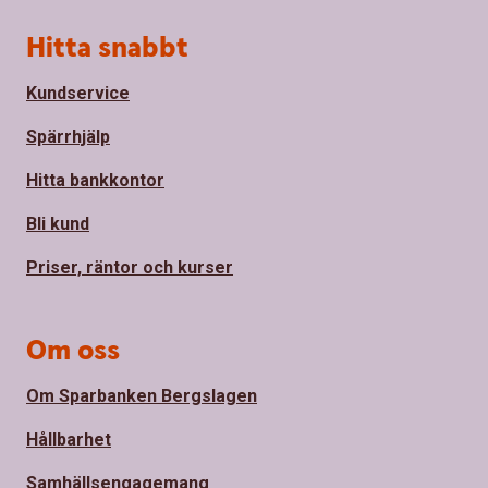
Sidfot
Hitta snabbt
Kundservice
Spärrhjälp
Hitta bankkontor
Bli kund
Priser, räntor och kurser
Om oss
Om Sparbanken Bergslagen
Hållbarhet
Samhällsengagemang