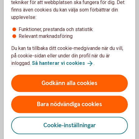
tekniker för att webbplatsen ska fungera för dig. Det
Young family with baby going over finances at home
finns även cookies du kan välja som förbättrar din
Hur finansierar du ett
upplevelse:
företagsköp?
Funktioner, prestanda och statistik
Relevant marknadsföring
Ett företagsköp är ofta en stor investering. Med en
genomtänkt finansiering som tar höjd för både köpet
Du kan ta tillbaka ditt cookie-medgivande när du vill,
och tiden efter övertagandet skapar du bättre
på cookie-sidan eller under din profil när du är
förutsättningar för en bra start.
inloggad.
Så hanterar vi
cookies
.
Så finansierar du ett
företagsköp
Godkänn alla cookies
Bara nödvändiga cookies
Du kanske också är intresserad av
Cookie-inställningar
Private Banking för entreprenörer