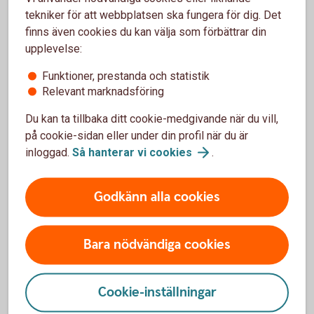
Innan du bestämmer dig
tekniker för att webbplatsen ska fungera för dig. Det
finns även cookies du kan välja som förbättrar din
Inför ett företagsköp är det bra att skapa en tydlig bild av
upplevelse:
både företagets ekonomi och framtida möjligheter. Titta på
lönsamhet, kassaflöde, kunder och beroendet av viktiga
Funktioner, prestanda och statistik
personer. Fundera också på vilka risker du tar över och vilka
Relevant marknadsföring
investeringar som kan behövas efter köpet.
Du kan ta tillbaka ditt cookie-medgivande när du vill,
på cookie-sidan eller under din profil när du är
En genomtänkt värdering kan ge dig ett bättre underlag inför
inloggad.
Så hanterar vi
cookies
.
förhandlingen – och hjälpa dig att bedöma om affären
passar dina planer.
Godkänn alla cookies
Så här gör du en affärsplan
Bara nödvändiga cookies
Vill du komma i gång med ditt företagande? Som
kund hos oss får du hjälp av NyföretagarCentrum och
Cookie-inställningar
Almi med mall, guide och digitala verktyg så att du