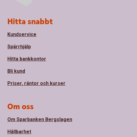
Sidfot
Hitta snabbt
Kundservice
Spärrhjälp
Hitta bankkontor
Bli kund
Priser, räntor och kurser
Om oss
Om Sparbanken Bergslagen
Hållbarhet