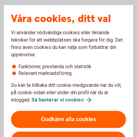
Betalningar
Våra cookies, ditt val
Lönsamt, effektivt och tryggt. Det finns mycket att tjäna
Vi använder nödvändiga cookies eller liknande
(både tid och pengar) på att se över kommunens
tekniker för att webbplatsen ska fungera för dig. Det
betalningsflöden. Med våra tjänster blir kommunens
finns även cookies du kan välja som förbättrar din
hantering av in- och utgående betalningar enklare, och
upplevelse:
arbetet med reskontran och bokföring mindre.
Funktioner, prestanda och statistik
Relevant marknadsföring
Digitala tjänster
Du kan ta tillbaka ditt cookie-medgivande när du vill,
på cookie-sidan eller under din profil när du är
Nya lösningar som gör vardagen enklare för våra kunder
inloggad.
Så hanterar vi
cookies
.
(och deras kunder) skapar framåtanda och bidrar till tillväxt.
BankID är en digital tjänst som ger kommuner och landsting
möjlighet att förenkla och förbättra kommunikationen med
Godkänn alla cookies
kommuninvånarna – både privatpersoner och företag.