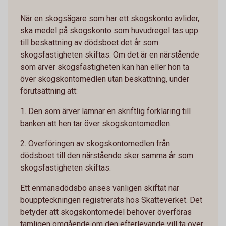
När en skogsägare som har ett skogskonto avlider,
ska medel på skogskonto som huvudregel tas upp
till beskattning av dödsboet det år som
skogsfastigheten skiftas. Om det är en närstående
som ärver skogsfastigheten kan han eller hon ta
över skogskontomedlen utan beskattning, under
förutsättning att:
1. Den som ärver lämnar en skriftlig förklaring till
banken att hen tar över skogskontomedlen.
2. Överföringen av skogskontomedlen från
dödsboet till den närstående sker samma år som
skogsfastigheten skiftas.
Ett enmansdödsbo anses vanligen skiftat när
bouppteckningen registrerats hos Skatteverket. Det
betyder att skogskontomedel behöver överföras
tämligen omgående om den efterlevande vill ta över