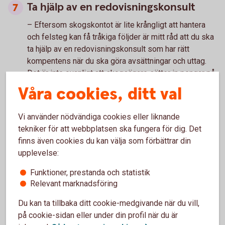
Ta hjälp av en redovisningskonsult
– Eftersom skogskontot är lite krångligt att hantera
och felsteg kan få tråkiga följder är mitt råd att du ska
ta hjälp av en redovisningskonsult som har rätt
kompentens när du ska göra avsättningar och uttag.
Det är inte ovanligt att skogsägare sätter in pengar på
skogskontot och låter pengarna stå kvar tills de
Våra cookies, ditt val
måste tas ut efter tio år. Då har man antagligen inte
gjort det mesta av sina möjligheter, avslutar Andreas
Vi använder nödvändiga cookies eller liknande
Jansson.
tekniker för att webbplatsen ska fungera för dig. Det
finns även cookies du kan välja som förbättrar din
upplevelse:
Funktioner, prestanda och statistik
Relevant marknadsföring
Du kan ta tillbaka ditt cookie-medgivande när du vill,
på cookie-sidan eller under din profil när du är