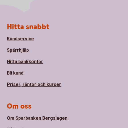
Sidfot
Hitta snabbt
Kundservice
Spärrhjälp
Hitta bankkontor
Bli kund
Priser, räntor och kurser
Om oss
Om Sparbanken Bergslagen