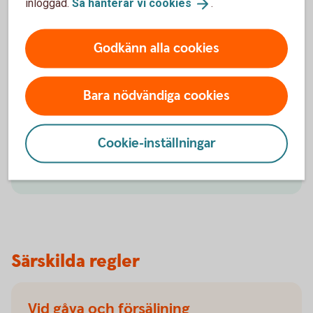
inloggad.
Så hanterar vi
cookies
.
Godkänn alla cookies
Bengt Ström
Kontakta vår skogs- och
lantbruksspecialist
Bara nödvändiga cookies
Bengt Ström är Sparbanken Bergslagens specialist
på skog och lantbruk.
Cookie-inställningar
Mail till Bengt
Särskilda regler
Vid gåva och försäljning