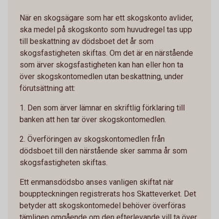
När en skogsägare som har ett skogskonto avlider,
ska medel på skogskonto som huvudregel tas upp
till beskattning av dödsboet det år som
skogsfastigheten skiftas. Om det är en närstående
som ärver skogsfastigheten kan han eller hon ta
över skogskontomedlen utan beskattning, under
förutsättning att:
1. Den som ärver lämnar en skriftlig förklaring till
banken att hen tar över skogskontomedlen.
2. Överföringen av skogskontomedlen från
dödsboet till den närstående sker samma år som
skogsfastigheten skiftas.
Ett enmansdödsbo anses vanligen skiftat när
bouppteckningen registrerats hos Skatteverket. Det
betyder att skogskontomedel behöver överföras
tämligen omgående om den efterlevande vill ta över