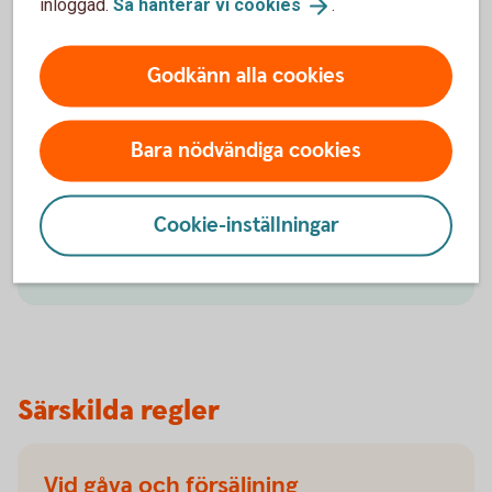
inloggad.
Så hanterar vi
cookies
.
Godkänn alla cookies
Bengt Ström
Kontakta vår skogs- och
lantbruksspecialist
Bara nödvändiga cookies
Bengt Ström är Sparbanken Bergslagens specialist
på skog och lantbruk.
Cookie-inställningar
Mail till Bengt
Särskilda regler
Vid gåva och försäljning