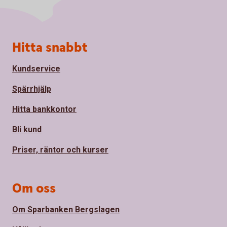
Sidfot
Hitta snabbt
Kundservice
Spärrhjälp
Hitta bankkontor
Bli kund
Priser, räntor och kurser
Om oss
Om Sparbanken Bergslagen