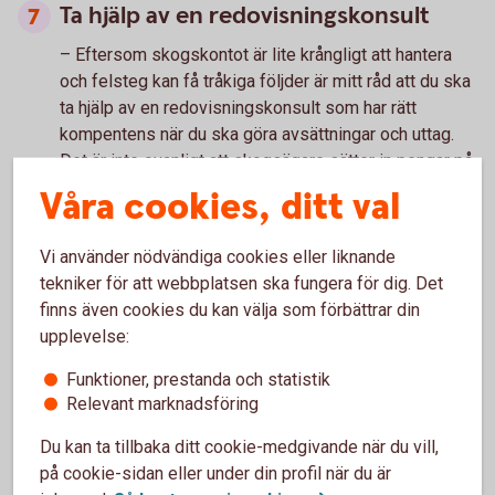
Ta hjälp av en redovisningskonsult
– Eftersom skogskontot är lite krångligt att hantera
och felsteg kan få tråkiga följder är mitt råd att du ska
ta hjälp av en redovisningskonsult som har rätt
kompentens när du ska göra avsättningar och uttag.
Det är inte ovanligt att skogsägare sätter in pengar på
skogskontot och låter pengarna stå kvar tills de
Våra cookies, ditt val
måste tas ut efter tio år. Då har man antagligen inte
gjort det mesta av sina möjligheter, avslutar Andreas
Vi använder nödvändiga cookies eller liknande
Jansson.
tekniker för att webbplatsen ska fungera för dig. Det
finns även cookies du kan välja som förbättrar din
upplevelse:
Funktioner, prestanda och statistik
Relevant marknadsföring
Du kan ta tillbaka ditt cookie-medgivande när du vill,
på cookie-sidan eller under din profil när du är