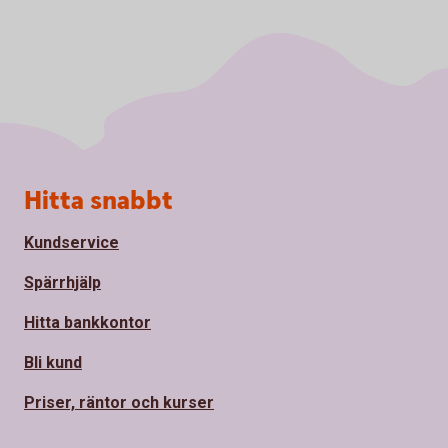
Sidfot
Hitta snabbt
Kundservice
Spärrhjälp
Hitta bankkontor
Bli kund
Priser, räntor och kurser