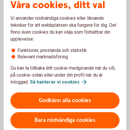
Våra cookies, ditt val
koncernkonto?
Vi använder nödvändiga cookies eller liknande
Välkommen att kontakta er kundansvarige eller ett
tekniker för att webbplatsen ska fungera för dig. Det
bankkontor.
finns även cookies du kan välja som förbättrar din
upplevelse:
Frågor? Välkommen till ett
kontor
Funktioner, prestanda och statistik
Relevant marknadsföring
Du kan ta tillbaka ditt cookie-medgivande när du vill,
på cookie-sidan eller under din profil när du är
Företagskonton
inloggad.
Så hanterar vi
cookies
.
Företagskonto
Godkänn alla cookies
Bankgironummer
Bara nödvändiga cookies
Klientmedelskonto