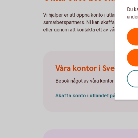
Du ka
Vi hjälper er att öppna konto i utlandet i de lä
under
samarbetspartners. Ni kan skaffa konton via 
eller genom att kontakta ett av våra utlandsk
Våra kontor i Sverige
Besök något av våra kontor i Sverige.
Skaffa konto i utlandet på
kontor