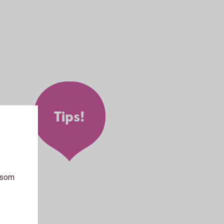
Tips!
a som