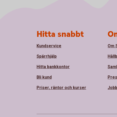
Sidfot
Hitta snabbt
Om
Kundservice
Om S
Spärrhjälp
Håll
Hitta bankkontor
Sam
Bli kund
Pre
Priser, räntor och kurser
Jobb