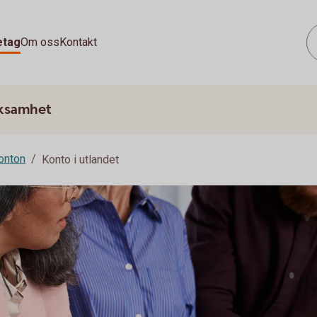
etag
Om oss
Kontakt
rksamhet
onton
Konto i utlandet