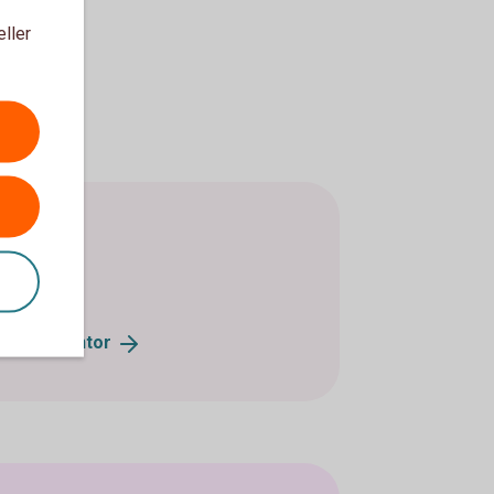
eller
r
skontor.
utlandskontor