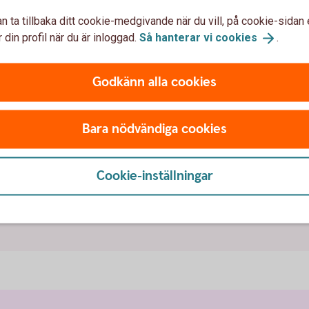
n ta tillbaka ditt cookie-medgivande när du vill, på cookie-sidan 
nder där vi har egna kontor, filialer eller
 din profil när du är inloggad.
Så hanterar vi
cookies
.
er kundansvarige, på ett kontor här i Sverige
ontor.
Godkänn alla cookies
Bara nödvändiga cookies
Våra utlandskonto
Cookie-inställningar
Kontakta något av våra utland
Skaffa konto i utlandet via