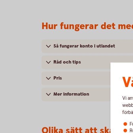
Hur fungerar det med
Så fungerar konto i utlandet
Råd och tips
V
Pris
Mer information
Vi an
webbp
förbä
F
Olika sätt att skaffa 
R