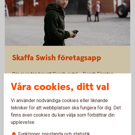
Skaffa Swish företagsapp
Om ni redan har ett Swish-avtal – Swish Företag
eller Swish Handel – är ett hett tips att även skaffa
Våra cookies, ditt val
Swish företagsapp. Med denna får ni flera
möjligheter som förenklar ert företagande:
Vi använder nödvändiga cookies eller liknande
Se inkommande betalningar i realtid och minska
tekniker för att webbplatsen ska fungera för dig. Det
risken för bedrägerier.
finns även cookies du kan välja som förbättrar din
Administrera användare och fördela arbetspass.
upplevelse:
Hantera återbetalningar direkt i Swish
Funktioner, prestanda och statistik
företagsappen