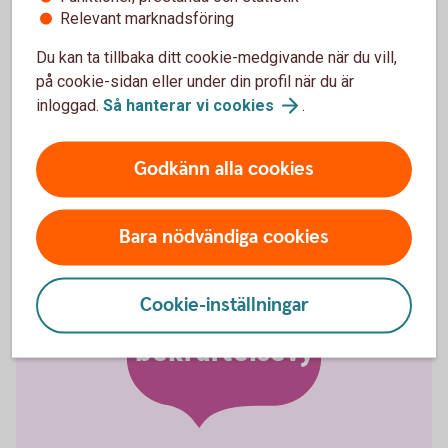
Relevant marknadsföring
Om ni har avtal om Swish Företag kan ni även ta
Du kan ta tillbaka ditt cookie-medgivande när du vill,
betalt med QR-kod, samt tagga och kategorisera era
på cookie-sidan eller under din profil när du är
betalningar.
inloggad.
Så hanterar vi
cookies
.
Skaffa Swish företagsapp och läs mer om
appen
Godkänn alla cookies
Bara nödvändiga cookies
Cookie-inställningar
Falsk
bekräftelsevy