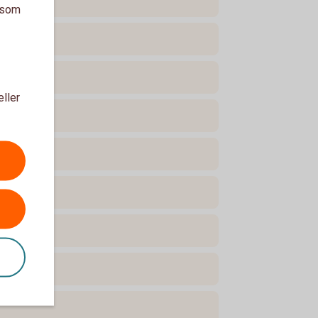
a som
eller