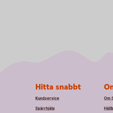
Sidfot
Hitta snabbt
Om
Kundservice
Om S
Spärrhjälp
Håll