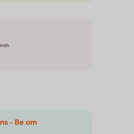
Swish.
ns - Be om