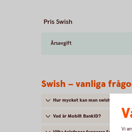
Pris Swish
Årsavgift
Swish – vanliga frågo
Hur mycket kan man swisha och hur
V
Vad är Mobilt BankID?
Vi an