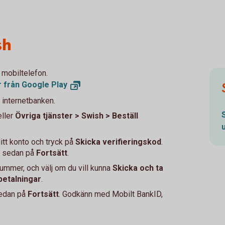
sh
 mobiltelefon.
r från Google
Play
 internetbanken.
eller
Övriga tjänster > Swish > Beställ
itt konto och tryck på
Skicka verifieringskod
.
ck sedan på
Fortsätt
.
lnummer, och välj om du vill kunna
Skicka och ta
betalningar
.
sedan på
Fortsätt
. Godkänn med Mobilt BankID,