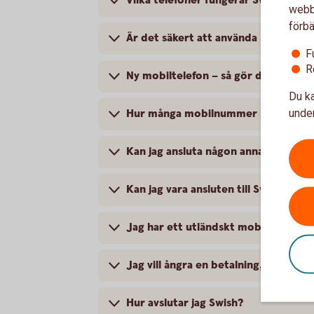
Vilka telefoner fungerar Swish på?
webbp
förbä
Är det säkert att använda Swish?
F
R
Ny mobiltelefon – så gör du med Sw
Du ka
under
Hur många mobilnummer kan jag anslu
Kan jag ansluta någon annans mobi
Kan jag vara ansluten till Swish i fle
Jag har ett utländskt mobilnummer, k
Jag vill ångra en betalning, hur gör j
Hur avslutar jag Swish?