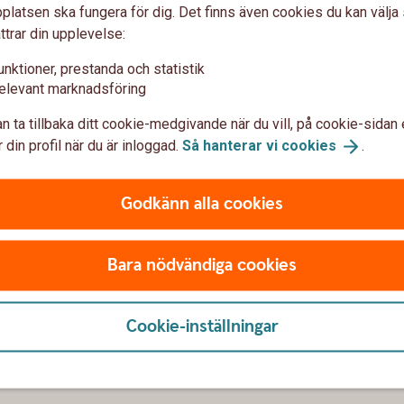
latsen ska fungera för dig. Det finns även cookies du kan välj
ttrar din upplevelse:
unktioner, prestanda och statistik
elevant marknadsföring
ish
n ta tillbaka ditt cookie-medgivande när du vill, på cookie-sidan 
 din profil när du är inloggad.
Så hanterar vi
cookies
.
ta till Swish?
lnummer?
Godkänn alla cookies
ra banker?
Bara nödvändiga cookies
an jag ansluta mig till Swish?
Cookie-inställningar
ag?