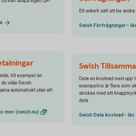
. Du kan skapa egen QR-
Ett enkelt sätt att be andr
a
Swish Förfrågningar– l
talningar
Swish Tillsamma
nde, till exempel en
Dela en kostnad med upp til
 du välja Swish
exempelvis är flera som ska
rna automatiskt utan att
skickas med ett knapptryc
dela.
läs mer
(swish.nu)
Swish Dela kostnad - lä