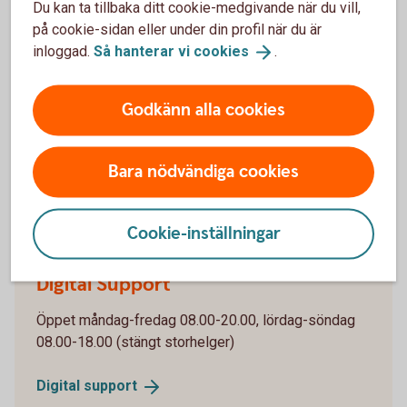
Du kan ta tillbaka ditt cookie-medgivande när du vill,
Våra kort för företag
på cookie-sidan eller under din profil när du är
inloggad.
Så hanterar vi
cookies
.
Vi har flera olika företagskort, kopplade till såväl
konto som faktura. Jämför våra kort och se vad som
Godkänn alla cookies
passar just er.
Jämför våra
företagskort
Bara nödvändiga cookies
Cookie-inställningar
Digital Support
Öppet måndag-fredag 08.00-20.00, lördag-söndag
08.00-18.00 (stängt storhelger)
Digital
support