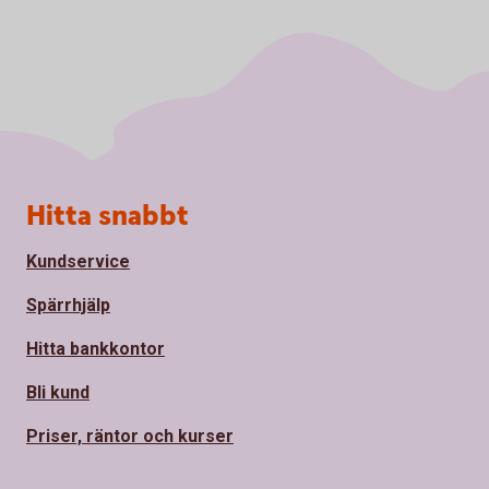
Sidfot
Hitta snabbt
Kundservice
Spärrhjälp
Hitta bankkontor
Bli kund
Priser, räntor och kurser