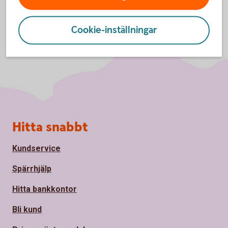
Cookie-inställningar
Sidfot
Hitta snabbt
Kundservice
Spärrhjälp
Hitta bankkontor
Bli kund