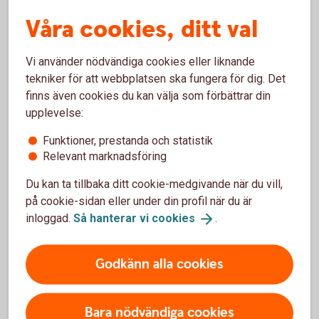
Våra cookies, ditt val
Tjänstepension med depå
Vi använder nödvändiga cookies eller liknande
Extra pensionsavsättning
tekniker för att webbplatsen ska fungera för dig. Det
finns även cookies du kan välja som förbättrar din
Erbjud medarbetarna löneväxling
upplevelse:
Funktioner, prestanda och statistik
Direktpension
Relevant marknadsföring
Du kan ta tillbaka ditt cookie-medgivande när du vill,
Företag med kollektivavtal
på cookie-sidan eller under din profil när du är
inloggad.
Så hanterar vi
cookies
.
Alternativ ITP
Godkänn alla cookies
Bara nödvändiga cookies