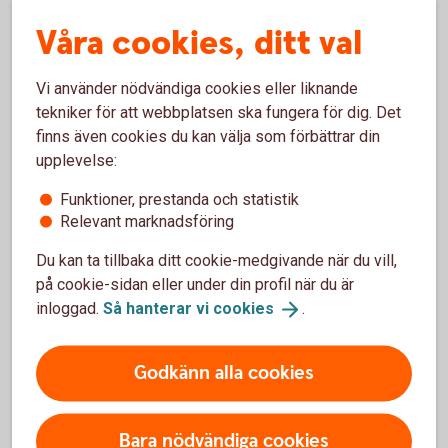
avtalade pensionspremien i samma grad som
arbetsförmågan är nedsatt. För att kunna teckna
Våra cookies, ditt val
premiebefrielseförsäkring krävs godkänd
hälsoprövning.
Vi använder nödvändiga cookies eller liknande
tekniker för att webbplatsen ska fungera för dig. Det
Sparandet i en depåförsäkring kan inte kombineras
finns även cookies du kan välja som förbättrar din
med premiebefrielseförsäkring.
upplevelse:
Funktioner, prestanda och statistik
Relevant marknadsföring
Du kan ta tillbaka ditt cookie-medgivande när du vill,
Försäkringsgivare
på cookie-sidan eller under din profil när du är
inloggad.
Så hanterar vi
cookies
.
Swedbank Försäkring AB
(swedbank.com)
Godkänn alla cookies
Välj innehåll i pensionsplanen
Bara nödvändiga cookies