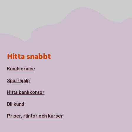
Sidfot
Hitta snabbt
Kundservice
Spärrhjälp
Hitta bankkontor
Bli kund
Priser, räntor och kurser