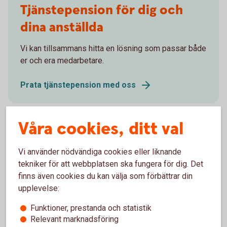
Tjänstepension för dig och
dina anställda
Vi kan tillsammans hitta en lösning som passar både
er och era medarbetare.
Prata tjänstepension med oss
Våra cookies, ditt val
Extrainsättning
Vi använder nödvändiga cookies eller liknande
tekniker för att webbplatsen ska fungera för dig. Det
tjänstepension
finns även cookies du kan välja som förbättrar din
upplevelse:
Vi kan hjälpa dig att göra en extrainsättning till din
pension.
Funktioner, prestanda och statistik
Relevant marknadsföring
Utrymme för extrainsättning till din pension?