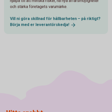
hjälpa till att minska risker, nå nya affärsmöjligheter
och stärka företagets varumärke.
Vill ni göra skillnad för hållbarheten – på riktigt?
Börja med er
leverantörskedja!
Sidfot