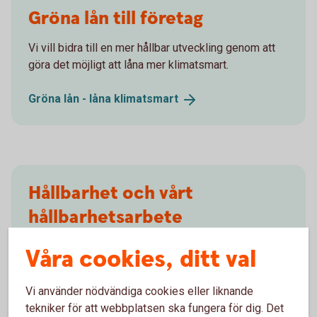
Gröna lån till företag
Vi vill bidra till en mer hållbar utveckling genom att
göra det möjligt att låna mer klimatsmart.
Gröna lån - låna
klimatsmart
Hållbarhet och vårt
hållbarhetsarbete
Vi jobbar för en hållbar utveckling genom att främja
Våra cookies, ditt val
social, etisk, miljömässig och ekonomisk hållbarhet.
Vi använder nödvändiga cookies eller liknande
Hållbarhet och vårt
hållbarhetsarbete
tekniker för att webbplatsen ska fungera för dig. Det