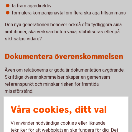
ta fram ägardirektiv
formulera kompanjonavtal om flera ska äga tillsammans
Den nya generationen behöver också ofta tydliggöra sina
ambitioner, ska verksamheten växa, stabiliseras eller på
sikt säljas vidare?
Dokumentera överenskommelsen
Även om relationerna är goda är dokumentation avgörande.
Skriftliga överenskommelser skapar en gemensam
referenspunkt och minskar risken för framtida
missförstånd.
Utöver juridiska avtal kan det vara värdefullt att skriva ett
Våra cookies, ditt val
gemensamt dokument som beskriver processen,
intentionerna och de principer familjen enats kring.
Vi använder nödvändiga cookies eller liknande
tekniker för att webbplatsen ska fungera för dig. Det