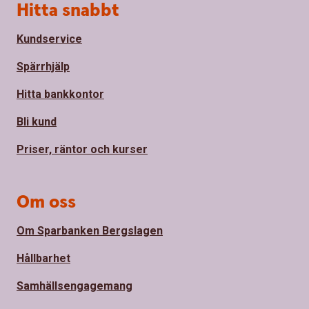
Sidfot
Hitta snabbt
Kundservice
Spärrhjälp
Hitta bankkontor
Bli kund
Priser, räntor och kurser
Om oss
Om Sparbanken Bergslagen
Hållbarhet
Samhällsengagemang