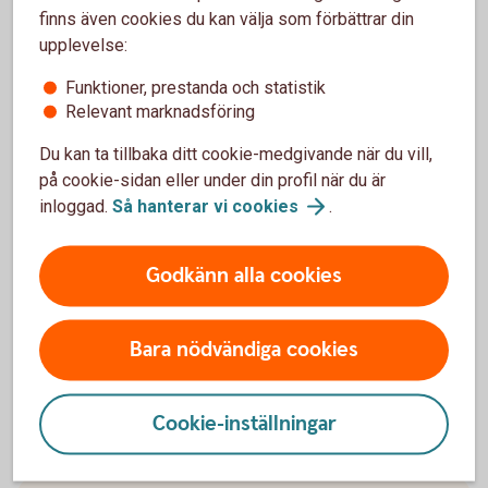
finns även cookies du kan välja som förbättrar din
upplevelse:
Private Banking
Funktioner, prestanda och statistik
Om du har en förmögenhet att förvalta så får du
Relevant marknadsföring
tillgång till några av marknadens mest kompetenta
Du kan ta tillbaka ditt cookie-medgivande när du vill,
rådgivare.
på cookie-sidan eller under din profil när du är
inloggad.
Så hanterar vi
cookies
.
Private Banking för entreprenörer (mer än 5
miljoner kr att
placera)
Premium (mer än 1 miljon kr att
placera)
Godkänn alla cookies
Bara nödvändiga cookies
Cookie-inställningar